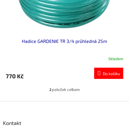
Hadice GARDENIE TR 3/4 průhledná 25m
Skladem
Do košíku
770 Kč
2
položek celkem
O
v
l
Z
á
á
d
p
a
a
Kontakt
c