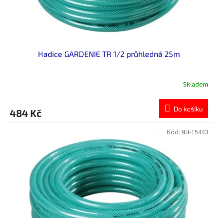
k
t
ů
Hadice GARDENIE TR 1/2 průhledná 25m
Skladem
Do košíku
484 Kč
Kód:
NH-15443