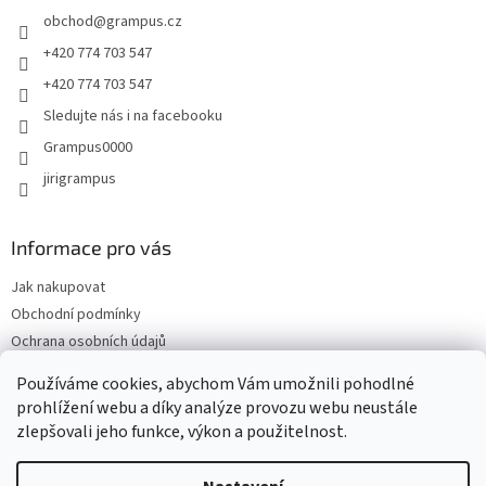
t
í
obchod
@
grampus.cz
í
p
r
+420 774 703 547
v
+420 774 703 547
k
y
Sledujte nás i na facebooku
v
Grampus0000
ý
p
jirigrampus
i
s
u
Informace pro vás
Jak nakupovat
Obchodní podmínky
Ochrana osobních údajů
Kontakty
Používáme cookies, abychom Vám umožnili pohodlné
Doprava a platba
prohlížení webu a díky analýze provozu webu neustále
zlepšovali jeho funkce, výkon a použitelnost.