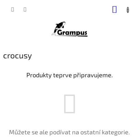
Přejít
NÁKUP
na
obsah
KOŠÍK
crocusy
Produkty teprve připravujeme.
Můžete se ale podívat na ostatní kategorie.