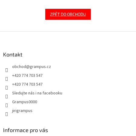
ZPĚT DO OBCHODU
Z
á
p
a
Kontakt
t
obchod
@
grampus.cz
í
+420 774 703 547
+420 774 703 547
Sledujte nás i na facebooku
Grampus0000
jirigrampus
Informace pro vás