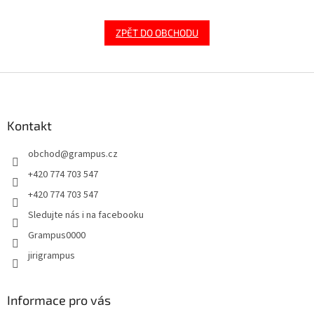
ZPĚT DO OBCHODU
Z
á
p
a
Kontakt
t
obchod
@
grampus.cz
í
+420 774 703 547
+420 774 703 547
Sledujte nás i na facebooku
Grampus0000
jirigrampus
Informace pro vás