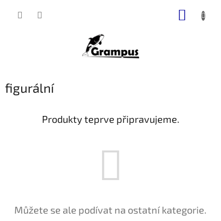
Přejít
NÁKUP
na
obsah
KOŠÍK
figurální
Produkty teprve připravujeme.
Můžete se ale podívat na ostatní kategorie.