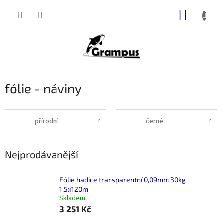
Přejít
NÁKUP
na
obsah
KOŠÍK
fólie - náviny
přírodní
černé
Nejprodávanější
Fólie hadice transparentní 0,09mm 30kg
1,5x120m
Skladem
3 251 Kč