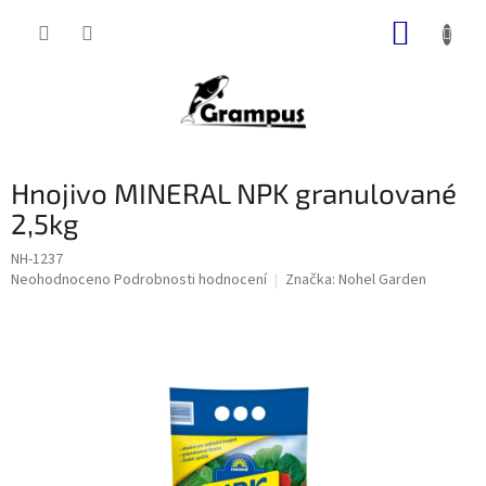
Přejít
NÁKUP
na
obsah
KOŠÍK
Hnojivo MINERAL NPK granulované
2,5kg
NH-1237
Průměrné
Neohodnoceno
Podrobnosti hodnocení
Značka:
Nohel Garden
hodnocení
produktu
je
0,0
z
5
hvězdiček.