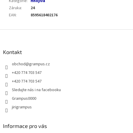
Kategorie
:
Hnojiva
Záruka
:
24
EAN
:
8595618402176
Z
á
p
a
Kontakt
t
obchod
@
grampus.cz
í
+420 774 703 547
+420 774 703 547
Sledujte nás i na facebooku
Grampus0000
jirigrampus
Informace pro vás