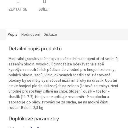
ZEPTAT SE
SDÍLET
Popis
Hodnocení
Diskuze
Detailní popis produktu
Minerální granulované hnojivo k základnímu hnojení před setím či
sázením plodin. Vysokou účinnost lze očekávat na slabě
kyselých a neutrálních půdách. Je vhodné pro hnojení zeleniny,
polních plodin, sadů, vinic, okrasných rostlin atd. Pěstované
plodiny by se měly vyznačovat nižšími nároky na draslík. Uplatní
se ke hnojení plodin sklízených na zeleno (listové zeleniny). Není
vhodné pro rostliny citlivé na chlor. Složení: dusík – fosfor –
draslík (11-7-7). Hnojivo se aplikuje rovnoměrně na plochu a
zapracuje do půdy. Provádí se za sucha, ne na mokré části
rostlin. Balení: 2,5 kg
Doplňkové parametry