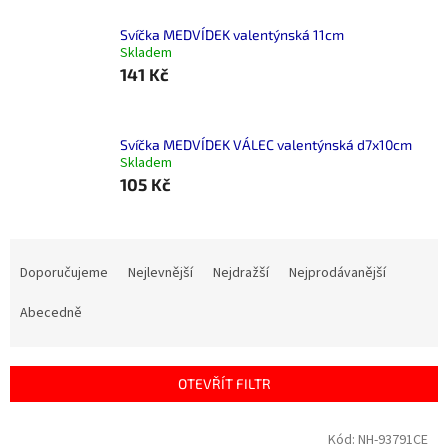
Svíčka MEDVÍDEK valentýnská 11cm
Skladem
141 Kč
Svíčka MEDVÍDEK VÁLEC valentýnská d7x10cm
Skladem
105 Kč
Ř
a
Doporučujeme
Nejlevnější
Nejdražší
Nejprodávanější
z
e
Abecedně
n
í
p
OTEVŘÍT FILTR
r
o
V
Kód:
NH-93791CE
d