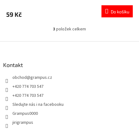
Do košíku
59 Kč
3
položek celkem
O
v
l
Z
á
á
d
p
a
a
Kontakt
c
t
í
obchod
@
grampus.cz
í
p
r
+420 774 703 547
v
+420 774 703 547
k
y
Sledujte nás i na facebooku
v
Grampus0000
ý
p
jirigrampus
i
s
u