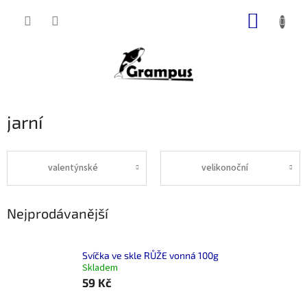
Přejít
NÁKUP
na
obsah
KOŠÍK
jarní
valentýnské
velikonoční
Nejprodávanější
Svíčka ve skle RŮŽE vonná 100g
Skladem
59 Kč