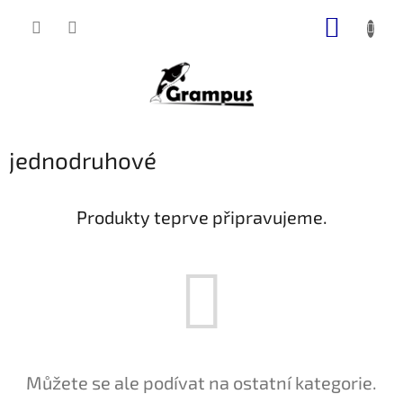
Přejít
NÁKUP
na
obsah
KOŠÍK
jednodruhové
Produkty teprve připravujeme.
Můžete se ale podívat na ostatní kategorie.