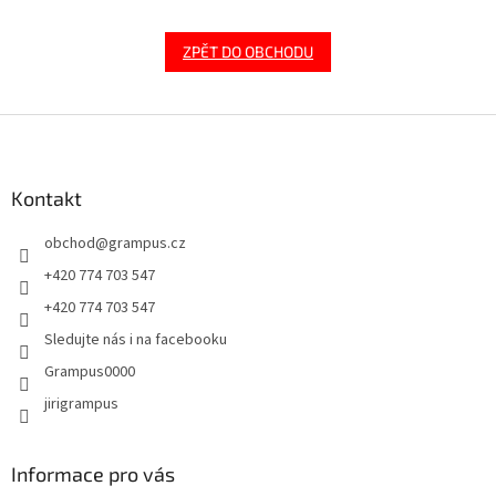
ZPĚT DO OBCHODU
Z
á
p
a
Kontakt
t
obchod
@
grampus.cz
í
+420 774 703 547
+420 774 703 547
Sledujte nás i na facebooku
Grampus0000
jirigrampus
Informace pro vás