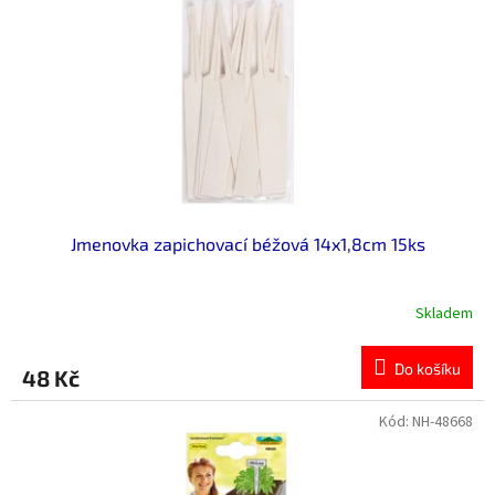
p
r
o
d
u
k
t
ů
Jmenovka zapichovací béžová 14x1,8cm 15ks
Skladem
Do košíku
48 Kč
Kód:
NH-48668