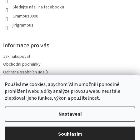
y
Sledujte nás i na facebooku
v
Grampus0000
ý
p
jirigrampus
i
s
u
Informace pro vás
Jak nakupovat
Obchodní podmínky
Ochrana osobních údajů
Kontakty
Používáme cookies, abychom Vám umožnili pohodlné
Doprava a platba
prohlížení webu a díky analýze provozu webu neustále
zlepšovali jeho funkce, výkon a použitelnost.
Nastavení
Vytvořil Shoptet
Souhlasím
Copyright 2026
Grampus
. Všechna práva vyhrazena.