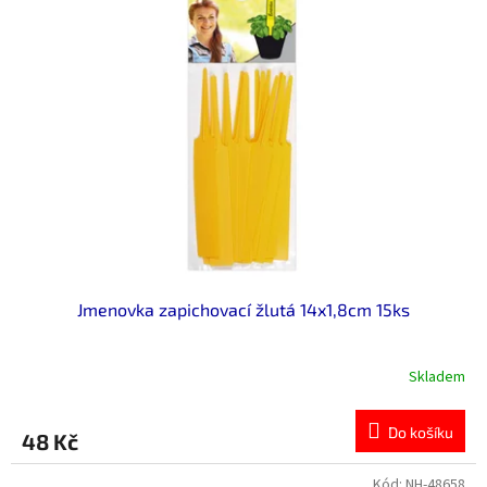
Jmenovka zapichovací žlutá 14x1,8cm 15ks
Skladem
Do košíku
48 Kč
Kód:
NH-48658