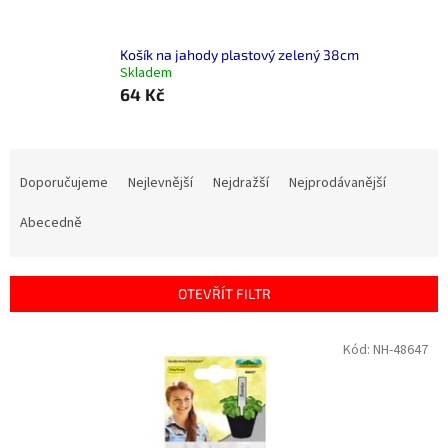
Košík na jahody plastový zelený 38cm
Skladem
64 Kč
Ř
a
Doporučujeme
Nejlevnější
Nejdražší
Nejprodávanější
z
e
Abecedně
n
í
p
OTEVŘÍT FILTR
r
o
V
Kód:
NH-48647
d
ý
u
p
k
i
t
s
ů