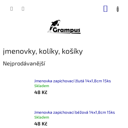
Přejít
NÁKUP
na
obsah
KOŠÍK
jmenovky, kolíky, košíky
Nejprodávanější
Jmenovka zapichovací žlutá 14x1,8cm 15ks
Skladem
48 Kč
Jmenovka zapichovací béžová 14x1,8cm 15ks
Skladem
48 Kč