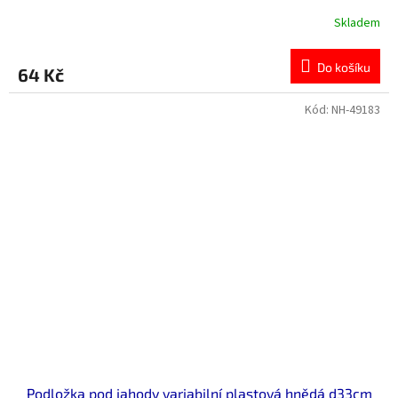
Skladem
Do košíku
64 Kč
Kód:
NH-49183
Podložka pod jahody variabilní plastová hnědá d33cm