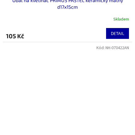
Obal na květináč PRIMUS PASTEL keramický matný
d17x15cm
Skladem
DETAIL
105 Kč
Kód:
NH-070422AN