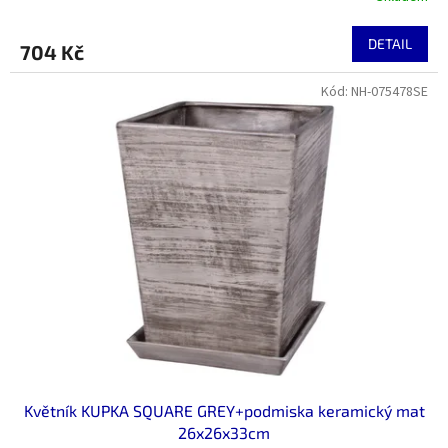
DETAIL
704 Kč
Kód:
NH-075478SE
Květník KUPKA SQUARE GREY+podmiska keramický mat
26x26x33cm