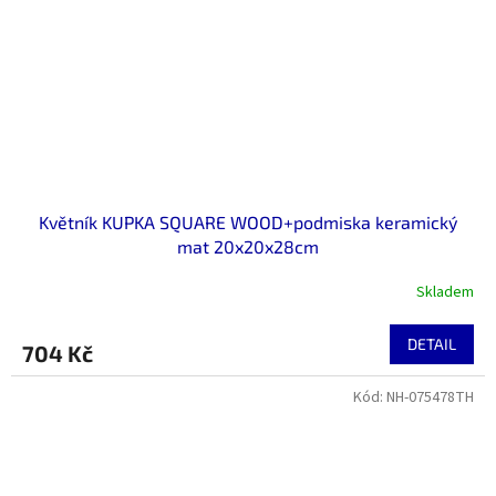
Květník KUPKA SQUARE WOOD+podmiska keramický
mat 20x20x28cm
Skladem
DETAIL
704 Kč
Kód:
NH-075478TH