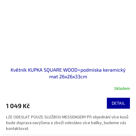
Květník KUPKA SQUARE WOOD+podmiska keramický
mat 26x26x33cm
Skladem
DETAIL
1 049 Kč
LZE ODESLAT POUZE SLUŽBOU MESSENGER!! Při objednání více kusů
bude doprava navýšena a zboží odesláno více balíky, budeme vás
kontaktovat.