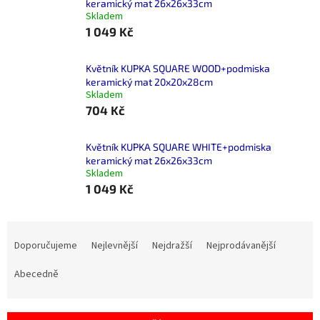
keramický mat 26x26x33cm
Skladem
1 049 Kč
Květník KUPKA SQUARE WOOD+podmiska
keramický mat 20x20x28cm
Skladem
704 Kč
Květník KUPKA SQUARE WHITE+podmiska
keramický mat 26x26x33cm
Skladem
1 049 Kč
Ř
a
Doporučujeme
Nejlevnější
Nejdražší
Nejprodávanější
z
e
Abecedně
n
í