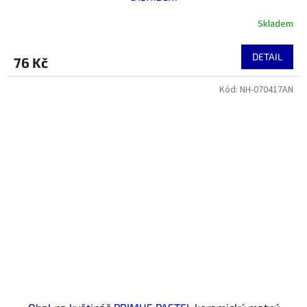
Skladem
DETAIL
76 Kč
Kód:
NH-070417AN