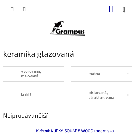
Přejít
NÁKUP
na
obsah
KOŠÍK
keramika glazovaná
vzorovaná,
matná
malovaná
pískovaná,
lesklá
strukturovaná
Nejprodávanější
Květník KUPKA SQUARE WOOD+podmiska