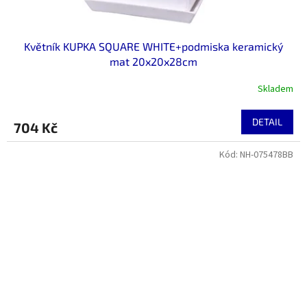
Květník KUPKA SQUARE WHITE+podmiska keramický
mat 20x20x28cm
Skladem
DETAIL
704 Kč
Kód:
NH-075478BB