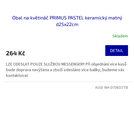
Obal na květináč PRIMUS PASTEL keramický matný
d25x22cm
Skladem
DETAIL
264 Kč
LZE ODESLAT POUZE SLUŽBOU MESSENGER!! Při objednání více kusů
bude doprava navýšena a zboží odesláno více balíky, budeme vás
kontaktovat.
Kód:
NH-070633TB