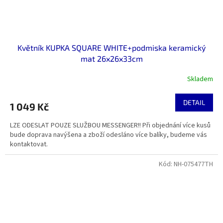
Květník KUPKA SQUARE WHITE+podmiska keramický
mat 26x26x33cm
Skladem
DETAIL
1 049 Kč
LZE ODESLAT POUZE SLUŽBOU MESSENGER!! Při objednání více kusů
bude doprava navýšena a zboží odesláno více balíky, budeme vás
kontaktovat.
Kód:
NH-075477TH