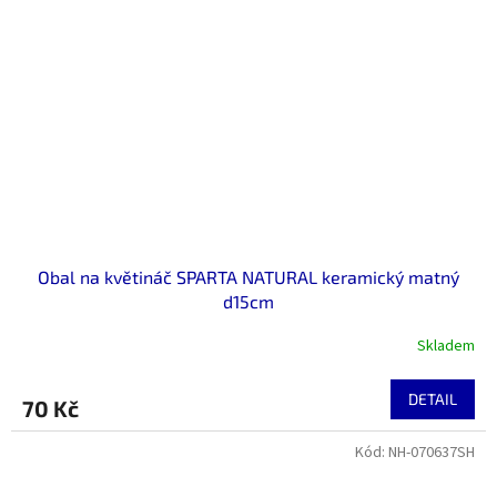
Obal na květináč SPARTA NATURAL keramický matný
d15cm
Skladem
DETAIL
70 Kč
Kód:
NH-070637SH