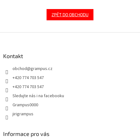
ZPĚT DO OBCHODU
Z
á
p
a
Kontakt
t
obchod
@
grampus.cz
í
+420 774 703 547
+420 774 703 547
Sledujte nás i na facebooku
Grampus0000
jirigrampus
Informace pro vás