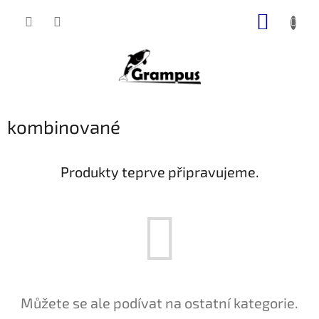
Přejít
NÁKUP
na
obsah
KOŠÍK
kombinované
Produkty teprve připravujeme.
Můžete se ale podívat na ostatní kategorie.