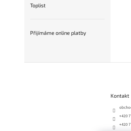
Toplist
Přijímáme online platby
Z
á
p
a
t
Kontakt
í
obcho
+420 7
+420 7