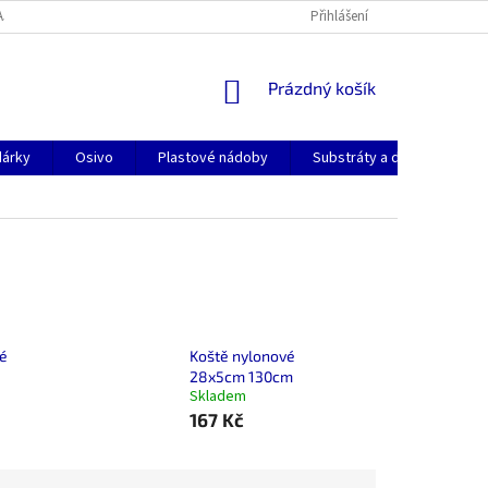
AJŮ
KONTAKTY
DOPRAVA A PLATBA
Přihlášení
NÁKUPNÍ
Prázdný košík
KOŠÍK
dárky
Osivo
Plastové nádoby
Substráty a dekorační pok
é
Koště nylonové
28x5cm 130cm
Skladem
167 Kč