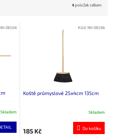
4
položek celkem
NH-08164
Kód:
NH-08166
0cm
Koště průmyslové 25x4cm 135cm
Skladem
Skladem
DETAIL
Do košíku
185 Kč