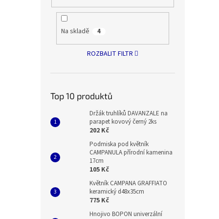
Na skladě
4
ROZBALIT FILTR
Top 10 produktů
Držák truhlíků DAVANZALE na
parapet kovový černý 2ks
202 Kč
Podmiska pod květník
CAMPANULA přírodní kamenina
17cm
105 Kč
Květník CAMPANA GRAFFIATO
keramický d48x35cm
775 Kč
Hnojivo BOPON univerzální