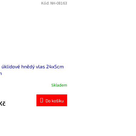
Kód:
NH-08163
 úklidové hnědý vlas 24x5cm
m
Skladem
Do košíku
Kč
O
v
l
á