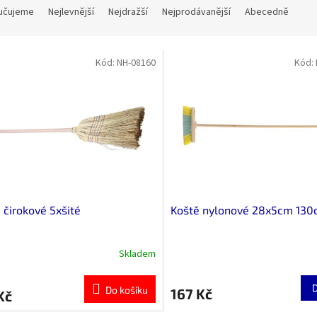
učujeme
Nejlevnější
Nejdražší
Nejprodávanější
Abecedně
Kód:
NH-08160
Kód:
 čirokové 5xšité
Koště nylonové 28x5cm 13
Skladem
Do košíku
167 Kč
Kč