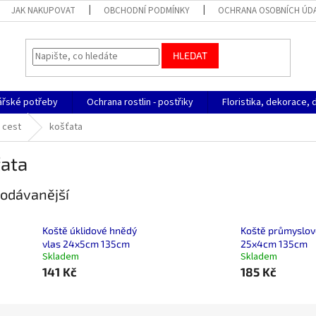
JAK NAKUPOVAT
OBCHODNÍ PODMÍNKY
OCHRANA OSOBNÍCH ÚD
HLEDAT
ářské potřeby
Ochrana rostlin - postřiky
Floristika, dekorace, 
a cest
košťata
ťata
odávanější
Koště úklidové hnědý
Koště průmyslov
vlas 24x5cm 135cm
25x4cm 135cm
Skladem
Skladem
141 Kč
185 Kč