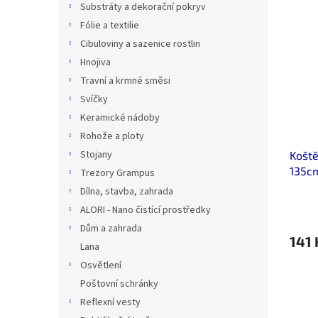
Substráty a dekorační pokryv
Fólie a textilie
Cibuloviny a sazenice rostlin
Hnojiva
Travní a krmné směsi
Svíčky
Keramické nádoby
Rohože a ploty
Stojany
Koště
135c
Trezory Grampus
Dílna, stavba, zahrada
ALORI - Nano čistící prostředky
Dům a zahrada
141 
Lana
Osvětlení
Poštovní schránky
Reflexní vesty