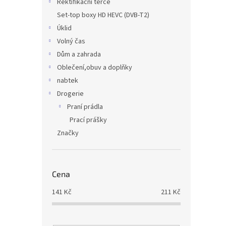
Rektifikační terče
Set-top boxy HD HEVC (DVB-T2)
Úklid
Volný čas
Dům a zahrada
Oblečení,obuv a doplňky
nabtek
Drogerie
Praní prádla
Prací prášky
Značky
Cena
141
Kč
211
Kč