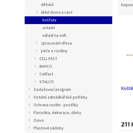
n
a
dětské
Dopor
e
z
úklid dvora a cest
l
e
košťata
V
n
ostatní
ý
í
nářadí na sníh
p
p
i
r
zpracování dřeva
s
o
péče o rostliny
p
d
CELL FAST
r
u
BAHCO
o
k
Cellfast
d
t
STALCO
u
ů
Koště
k
Zavlažovací program
t
Ostatní zahrádkářské potřeby
ů
Ochrana rostlin - postřiky
Floristika, dekorace, dárky
Osivo
211 
Plastové nádoby