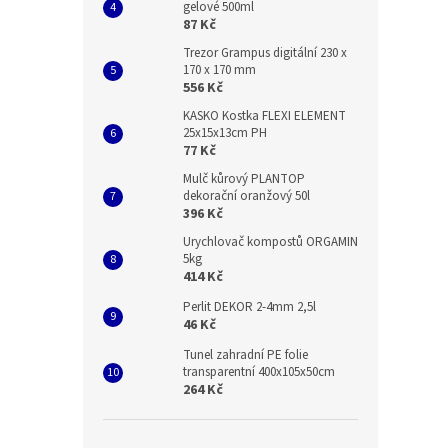
gelové 500ml
87 Kč
Trezor Grampus digitální 230 x
170 x 170 mm
556 Kč
KASKO Kostka FLEXI ELEMENT
25x15x13cm PH
77 Kč
Mulč kůrový PLANTOP
dekorační oranžový 50l
396 Kč
Urychlovač kompostů ORGAMIN
5kg
414 Kč
Perlit DEKOR 2-4mm 2,5l
46 Kč
Tunel zahradní PE folie
transparentní 400x105x50cm
264 Kč