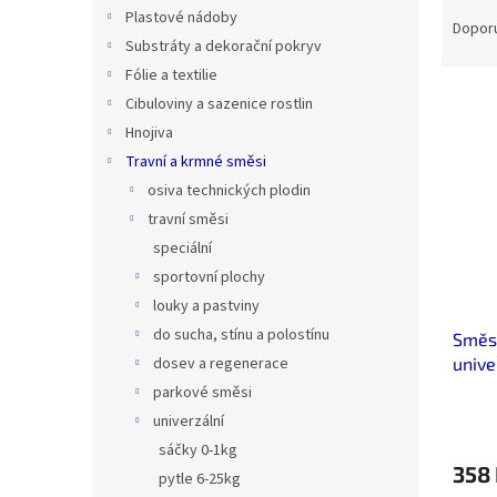
Ř
n
Plastové nádoby
a
e
Dopor
Substráty a dekorační pokryv
z
l
e
Fólie a textilie
V
n
Cibuloviny a sazenice rostlin
ý
í
Hnojiva
p
p
Travní a krmné směsi
i
r
osiva technických plodin
s
o
p
travní směsi
d
r
u
speciální
o
k
sportovní plochy
d
t
louky a pastviny
u
ů
do sucha, stínu a polostínu
Směs
k
unive
dosev a regenerace
t
ů
parkové směsi
univerzální
sáčky 0-1kg
358
pytle 6-25kg