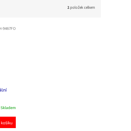
2
položek celkem
H-9467FO
lní
Skladem
 košíku