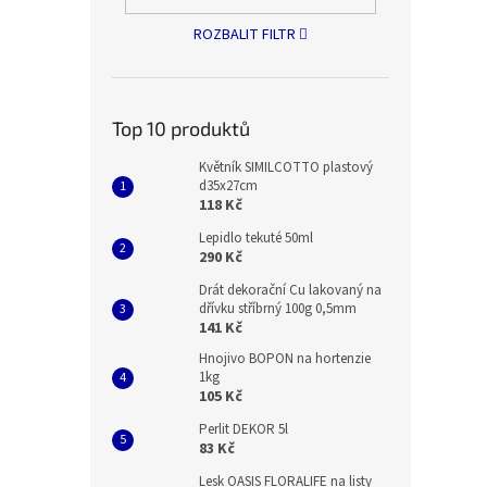
ROZBALIT FILTR
Top 10 produktů
Květník SIMILCOTTO plastový
d35x27cm
118 Kč
Lepidlo tekuté 50ml
290 Kč
Drát dekorační Cu lakovaný na
dřívku stříbrný 100g 0,5mm
141 Kč
Hnojivo BOPON na hortenzie
1kg
105 Kč
Perlit DEKOR 5l
83 Kč
Lesk OASIS FLORALIFE na listy