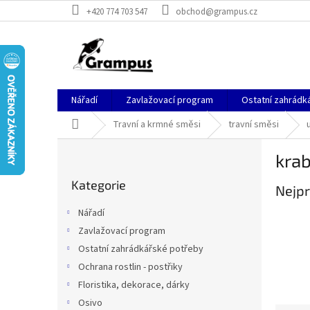
Přejít
+420 774 703 547
obchod@grampus.cz
na
obsah
Nářadí
Zavlažovací program
Ostatní zahrádk
Domů
Travní a krmné směsi
travní směsi
P
krab
o
Přeskočit
s
Kategorie
kategorie
Nejpr
t
r
Nářadí
a
Zavlažovací program
n
Ostatní zahrádkářské potřeby
n
í
Ochrana rostlin - postřiky
p
Floristika, dekorace, dárky
a
Osivo