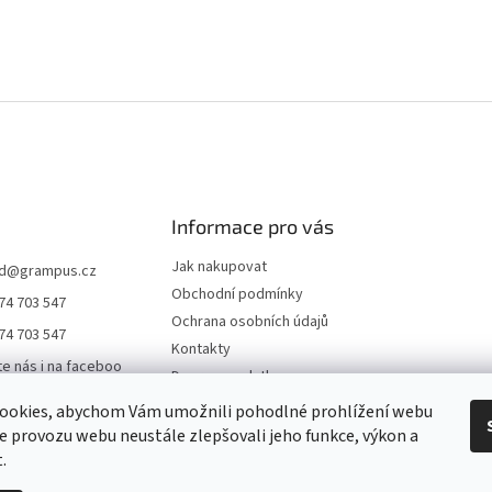
Informace pro vás
Jak nakupovat
d
@
grampus.cz
Obchodní podmínky
74 703 547
Ochrana osobních údajů
74 703 547
Kontakty
te nás i na faceboo
Doprava a platba
ookies, abychom Vám umožnili pohodlné prohlížení webu
us0000
ze provozu webu neustále zlepšovali jeho funkce, výkon a
ampus
.