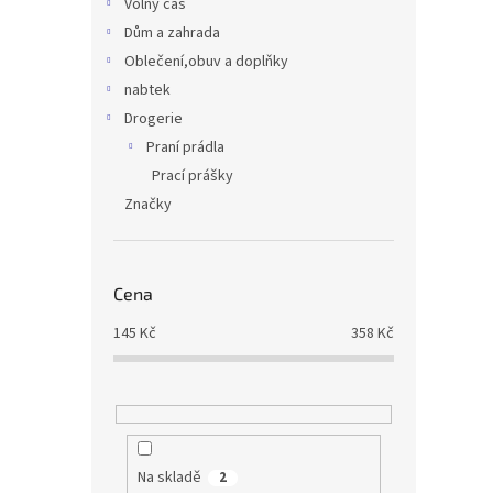
Volný čas
Dům a zahrada
Oblečení,obuv a doplňky
nabtek
Drogerie
Praní prádla
Prací prášky
Značky
Cena
145
Kč
358
Kč
Na skladě
2