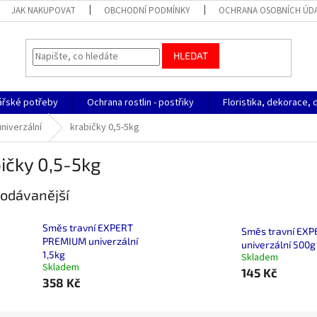
JAK NAKUPOVAT
OBCHODNÍ PODMÍNKY
OCHRANA OSOBNÍCH ÚD
HLEDAT
ářské potřeby
Ochrana rostlin - postřiky
Floristika, dekorace, 
univerzální
krabičky 0,5-5kg
ičky 0,5-5kg
odávanější
Směs travní EXPERT
Směs travní EXP
PREMIUM univerzální
univerzální 500g
1,5kg
Skladem
Skladem
145 Kč
358 Kč