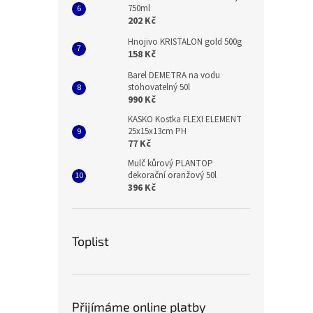
750ml
202 Kč
Hnojivo KRISTALON gold 500g
158 Kč
Barel DEMETRA na vodu
stohovatelný 50l
990 Kč
KASKO Kostka FLEXI ELEMENT
25x15x13cm PH
77 Kč
Mulč kůrový PLANTOP
dekorační oranžový 50l
396 Kč
Toplist
Přijímáme online platby