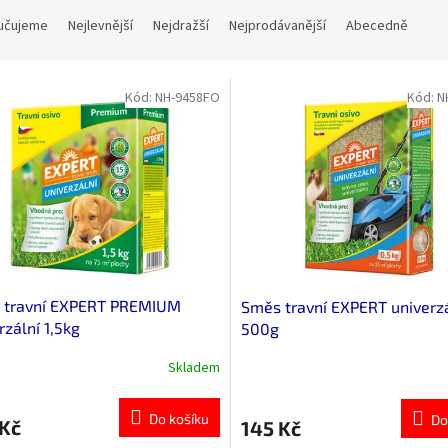
učujeme
Nejlevnější
Nejdražší
Nejprodávanější
Abecedně
Kód:
NH-9458FO
Kód:
N
 travní EXPERT PREMIUM
Směs travní EXPERT univerzá
rzální 1,5kg
500g
Skladem
Do košíku
Do
 Kč
145 Kč