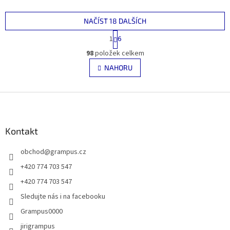
NAČÍST 18 DALŠÍCH
S
1
6
t
O
r
98
položek celkem
v
á
l
NAHORU
n
á
k
d
o
v
Z
a
á
c
á
n
í
p
í
p
a
Kontakt
r
t
v
obchod
@
grampus.cz
í
k
y
+420 774 703 547
v
+420 774 703 547
ý
p
Sledujte nás i na facebooku
i
Grampus0000
s
u
jirigrampus