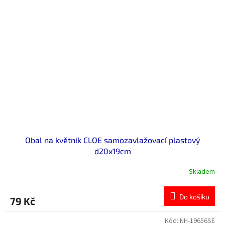
Obal na květník CLOE samozavlažovací plastový
d20x19cm
Skladem
Do košíku
79 Kč
Kód:
NH-19656SE