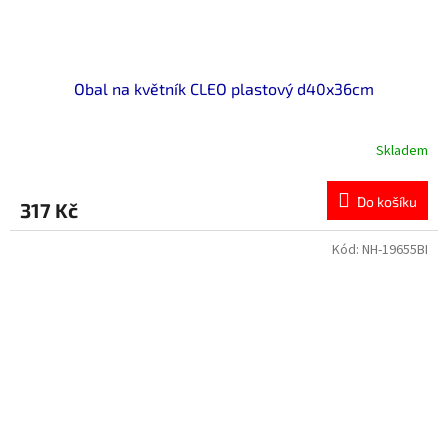
Obal na květník CLEO plastový d40x36cm
Skladem
Do košíku
317 Kč
Kód:
NH-19655BI