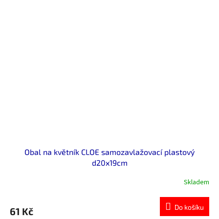
Obal na květník CLOE samozavlažovací plastový
d20x19cm
Skladem
Do košíku
61 Kč