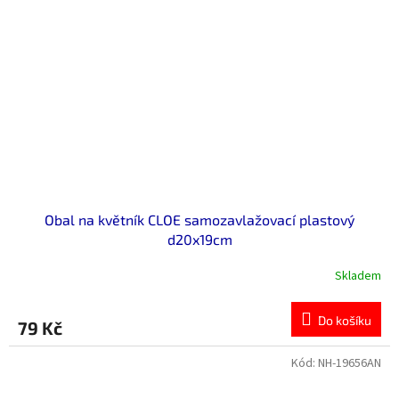
Obal na květník CLOE samozavlažovací plastový
d20x19cm
Skladem
Do košíku
79 Kč
Kód:
NH-19656AN