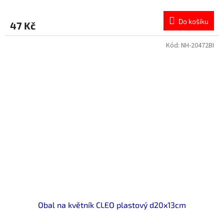
Do košíku
47 Kč
Kód:
NH-20472BI
Obal na květník CLEO plastový d20x13cm