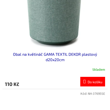
p
r
o
d
u
k
t
ů
Obal na květináč GAMA TEXTIL DEKOR plastový
d20x20cm
Skladem
Do košíku
110 Kč
Kód:
NH-37695SE