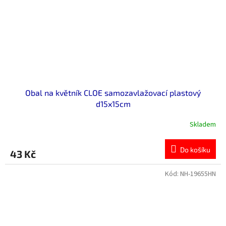
Obal na květník CLOE samozavlažovací plastový
d15x15cm
Skladem
Do košíku
43 Kč
Kód:
NH-19655HN