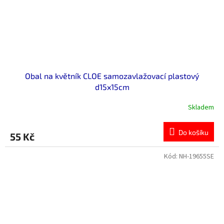
Obal na květník CLOE samozavlažovací plastový
d15x15cm
Skladem
Do košíku
55 Kč
Kód:
NH-19655SE