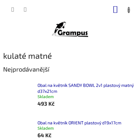
Přejít
NÁKUP
na
obsah
KOŠÍK
kulaté matné
Nejprodávanější
Obal na květník SANDY BOWL 2v1 plastový matný
d37x21cm
Skladem
493 Kč
Obal na květník ORIENT plastový d19x17cm
Skladem
64 Kč