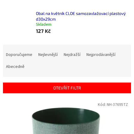
Obal na květník CLOE samozavlažovací plastový
d30x29cm
Skladem
127 Kč
Ř
a
Doporučujeme
Nejlevnější
Nejdražší
Nejprodávanější
z
e
Abecedně
n
í
p
OTEVŘÍT FILTR
r
o
V
Kód:
NH-37695TZ
d
ý
u
p
k
i
t
s
ů