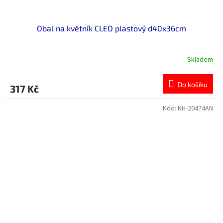
Obal na květník CLEO plastový d40x36cm
Skladem
Do košíku
317 Kč
Kód:
NH-20474AN