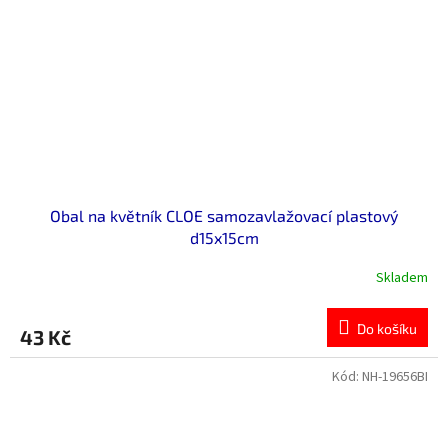
Obal na květník CLOE samozavlažovací plastový
d15x15cm
Skladem
Do košíku
43 Kč
Kód:
NH-19656BI