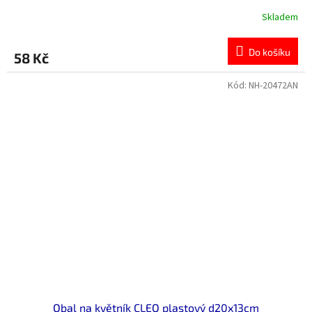
Skladem
Do košíku
58 Kč
Kód:
NH-20472AN
Obal na květník CLEO plastový d20x13cm