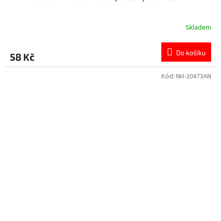
Skladem
Do košíku
58 Kč
Kód:
NH-20473AN