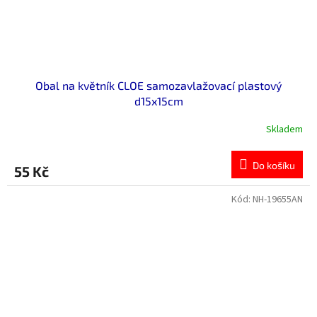
Obal na květník CLOE samozavlažovací plastový
d15x15cm
Skladem
Průměrné
hodnocení
produktu
Do košíku
55 Kč
je
0,0
z
Kód:
NH-19655AN
5
hvězdiček.