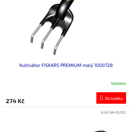
p
r
o
d
u
k
t
ů
Kultivátor FISKARS PREMIUM malý 1000728
Skladem
Do košíku
274 Kč
Kód:
NH-01582