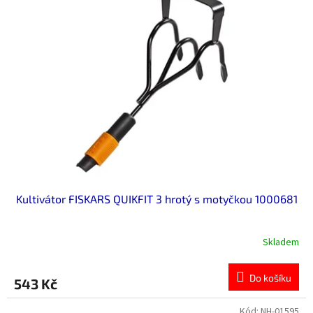
Kultivátor FISKARS QUIKFIT 3 hrotý s motyčkou 1000681
Skladem
Do košíku
543 Kč
Kód:
NH-01595