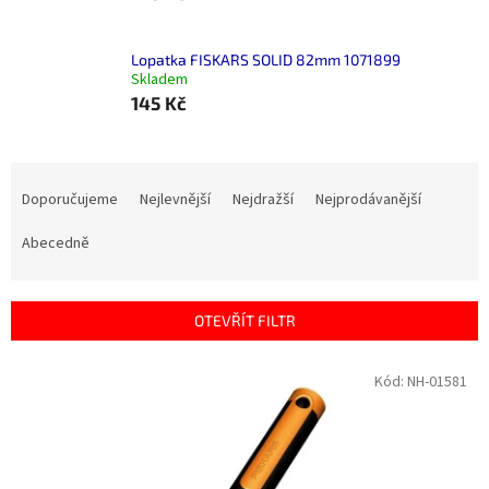
Lopatka FISKARS SOLID 82mm 1071899
Skladem
145 Kč
Ř
a
Doporučujeme
Nejlevnější
Nejdražší
Nejprodávanější
z
e
Abecedně
n
í
p
OTEVŘÍT FILTR
r
o
V
Kód:
NH-01581
d
ý
u
p
k
i
t
s
ů