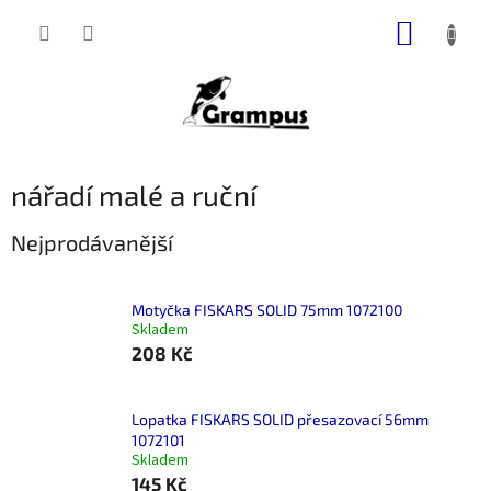
Přejít
NÁKUP
na
obsah
KOŠÍK
nářadí malé a ruční
Nejprodávanější
Motyčka FISKARS SOLID 75mm 1072100
Skladem
208 Kč
Lopatka FISKARS SOLID přesazovací 56mm
1072101
Skladem
145 Kč