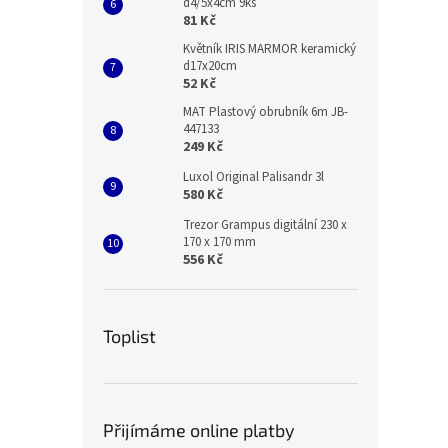
d4/5x4cm 9ks
81 Kč
Květník IRIS MARMOR keramický
d17x20cm
52 Kč
MAT Plastový obrubník 6m JB-
447133
249 Kč
Luxol Original Palisandr 3l
580 Kč
Trezor Grampus digitální 230 x
170 x 170 mm
556 Kč
Toplist
Přijímáme online platby