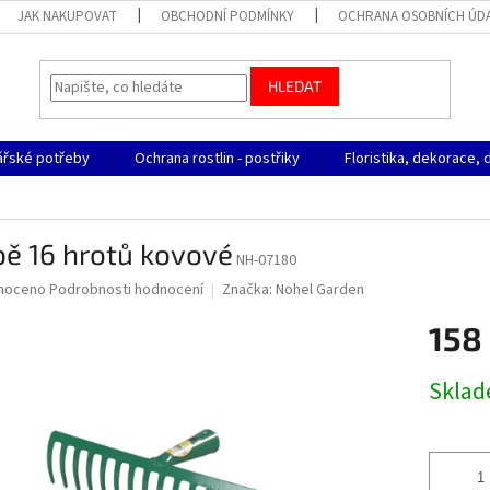
JAK NAKUPOVAT
OBCHODNÍ PODMÍNKY
OCHRANA OSOBNÍCH ÚD
HLEDAT
ářské potřeby
Ochrana rostlin - postřiky
Floristika, dekorace, 
bě 16 hrotů kovové
NH-07180
né
noceno
Podrobnosti hodnocení
Značka:
Nohel Garden
ní
158
u
Měrná
Skla
cena:
ek.