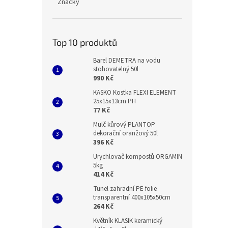
Značky
Top 10 produktů
Barel DEMETRA na vodu
stohovatelný 50l
990 Kč
KASKO Kostka FLEXI ELEMENT
25x15x13cm PH
77 Kč
Mulč kůrový PLANTOP
dekorační oranžový 50l
396 Kč
Urychlovač kompostů ORGAMIN
5kg
414 Kč
Tunel zahradní PE folie
transparentní 400x105x50cm
264 Kč
Květník KLASIK keramický