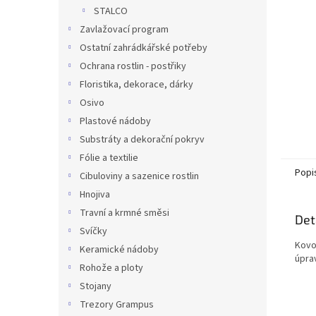
n
STALCO
e
Zavlažovací program
l
Ostatní zahrádkářské potřeby
Ochrana rostlin - postřiky
Floristika, dekorace, dárky
Osivo
Plastové nádoby
Substráty a dekorační pokryv
Fólie a textilie
Popi
Cibuloviny a sazenice rostlin
Hnojiva
Travní a krmné směsi
Det
Svíčky
Kovo
Keramické nádoby
úpra
Rohože a ploty
Stojany
Trezory Grampus