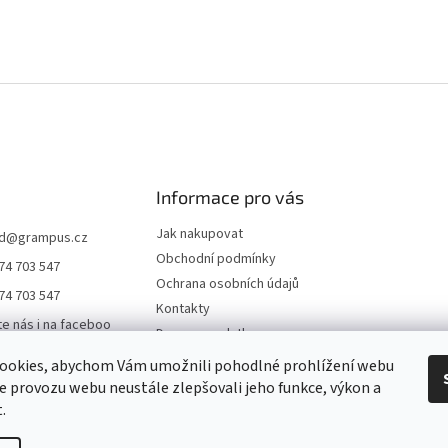
Informace pro vás
Jak nakupovat
d
@
grampus.cz
Obchodní podmínky
74 703 547
Ochrana osobních údajů
74 703 547
Kontakty
te nás i na faceboo
Doprava a platba
ookies, abychom Vám umožnili pohodlné prohlížení webu
us0000
ze provozu webu neustále zlepšovali jeho funkce, výkon a
ampus
.