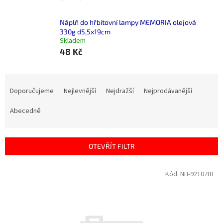
Náplň do hřbitovní lampy MEMORIA olejová
330g d5,5x19cm
Skladem
48 Kč
Ř
a
Doporučujeme
Nejlevnější
Nejdražší
Nejprodávanější
z
e
Abecedně
n
í
p
OTEVŘÍT FILTR
r
o
V
Kód:
NH-92107BI
d
ý
u
p
k
i
t
s
ů