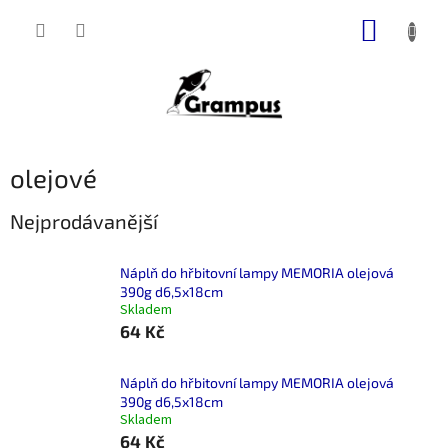
Přejít
NÁKUP
na
obsah
KOŠÍK
olejové
Nejprodávanější
Náplň do hřbitovní lampy MEMORIA olejová
390g d6,5x18cm
Skladem
64 Kč
Náplň do hřbitovní lampy MEMORIA olejová
390g d6,5x18cm
Skladem
64 Kč