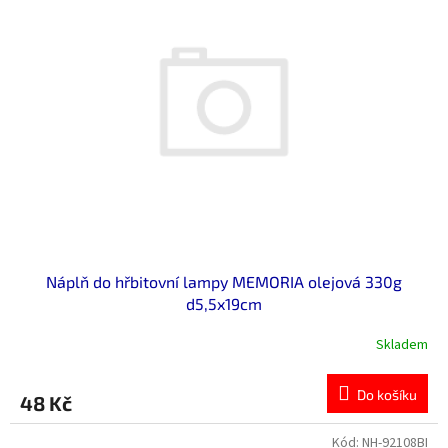
hvězdiček.
Náplň do hřbitovní lampy MEMORIA olejová 330g
d5,5x19cm
Skladem
Do košíku
48 Kč
Kód:
NH-92108BI