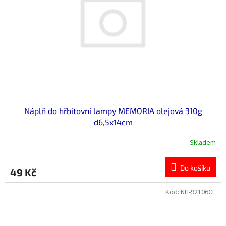
p
r
o
d
u
k
t
ů
Náplň do hřbitovní lampy MEMORIA olejová 310g
d6,5x14cm
Skladem
Do košíku
49 Kč
Kód:
NH-92106CE