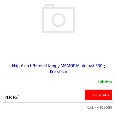
Náplň do hřbitovní lampy MEMORIA olejová 330g
d5,5x19cm
Skladem
Průměrné
hodnocení
produktu
Do košíku
48 Kč
je
0,0
z
Kód:
NH-92106BI
5