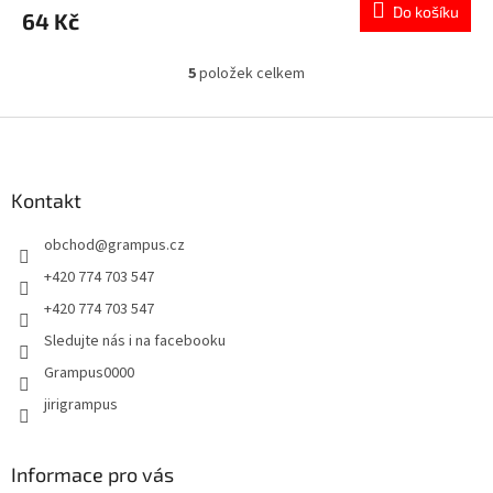
Do košíku
64 Kč
5
položek celkem
O
v
l
Z
á
á
d
p
a
a
Kontakt
c
t
í
obchod
@
grampus.cz
í
p
r
+420 774 703 547
v
+420 774 703 547
k
y
Sledujte nás i na facebooku
v
Grampus0000
ý
p
jirigrampus
i
s
u
Informace pro vás