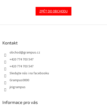
ZPĚT DO OBCHODU
Z
á
p
a
Kontakt
t
obchod
@
grampus.cz
í
+420 774 703 547
+420 774 703 547
Sledujte nás i na facebooku
Grampus0000
jirigrampus
Informace pro vás