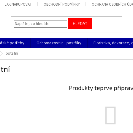
JAK NAKUPOVAT
OBCHODNÍ PODMÍNKY
OCHRANA OSOBNÍCH ÚD
HLEDAT
ářské potřeby
Ochrana rostlin - postřiky
Floristika, dekorace, 
ostatní
tní
Produkty teprve připra