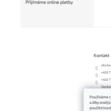
Přijímáme online platby
Z
á
p
a
t
Kontakt
í
obcho
+420 7
+420 7
Sleduj
ku
Používáme c
Gramp
a díky analý
jirigr
použitelnost