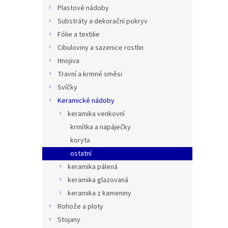
n
Plastové nádoby
e
Substráty a dekorační pokryv
l
Fólie a textilie
Cibuloviny a sazenice rostlin
Hnojiva
Travní a krmné směsi
Svíčky
Keramické nádoby
keramika venkovní
krmítka a napáječky
koryta
ostatní
keramika pálená
keramika glazovaná
keramika z kameniny
Rohože a ploty
Stojany