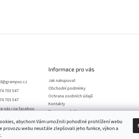
Informace pro vás
Jak nakupovat
d
@
grampus.cz
Obchodní podmínky
74 703 547
Ochrana osobních údajů
74 703 547
Kontakty
te nás i na faceboo
Doprava a platba
ookies, abychom Vám umožnili pohodlné prohlížení webu
us0000
ze provozu webu neustále zlepšovali jeho funkce, výkon a
ampus
.