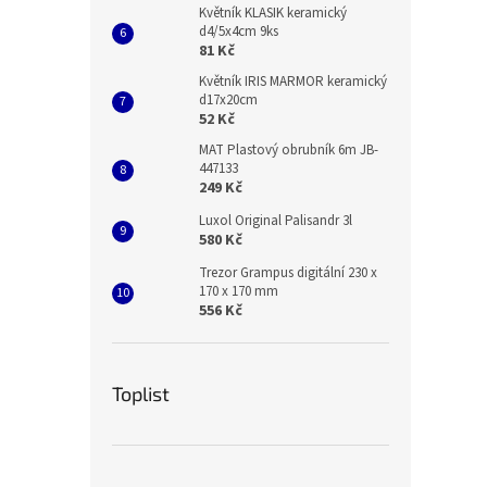
Květník KLASIK keramický
d4/5x4cm 9ks
81 Kč
Květník IRIS MARMOR keramický
d17x20cm
52 Kč
MAT Plastový obrubník 6m JB-
447133
249 Kč
Luxol Original Palisandr 3l
580 Kč
Trezor Grampus digitální 230 x
170 x 170 mm
556 Kč
Toplist