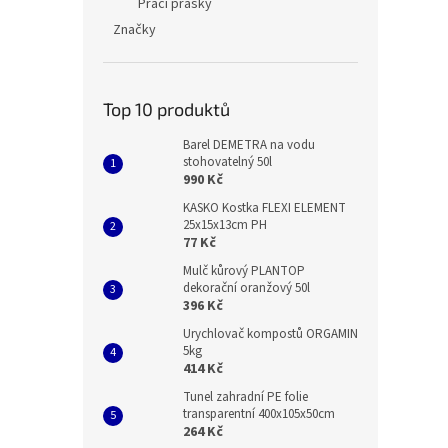
Prací prášky
Značky
Top 10 produktů
Barel DEMETRA na vodu
stohovatelný 50l
990 Kč
KASKO Kostka FLEXI ELEMENT
25x15x13cm PH
77 Kč
Mulč kůrový PLANTOP
dekorační oranžový 50l
396 Kč
Urychlovač kompostů ORGAMIN
5kg
414 Kč
Tunel zahradní PE folie
transparentní 400x105x50cm
264 Kč