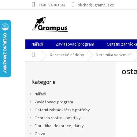
Přejít
+420 774 703 547
obchod@grampus.cz
na
obsah
Nářadí
Zavlažovací program
Ostatní zahrádk
Domů
Keramické nádoby
keramika venkovní
P
osta
o
Přeskočit
s
Kategorie
kategorie
t
r
Nářadí
a
Zavlažovací program
n
Ostatní zahrádkářské potřeby
n
í
Ochrana rostlin - postřiky
p
Floristika, dekorace, dárky
a
Osivo