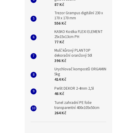
87 Kč
Trezor Grampus digitální 230 x
170 x 170 mm
556 Kč
KASKO Kostka FLEXI ELEMENT
25x15x13cm PH
77 Kč
Mulč kůrový PLANTOP
dekorační oranžový 50l
396 Kč
Urychlovač kompostů ORGAMIN
5kg
414 Kč
Perlit DEKOR 2-4mm 2,5l
46 Kč
Tunel zahradní PE folie
transparentní 400x105x50cm
264 Kč