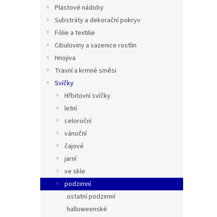
n
Plastové nádoby
e
Substráty a dekorační pokryv
l
Fólie a textilie
Cibuloviny a sazenice rostlin
Hnojiva
Travní a krmné směsi
Svíčky
Hřbitovní svíčky
letní
celoroční
vánoční
čajové
jarní
ve skle
podzimní
ostatní podzimní
halloweenské