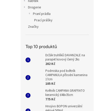
nabtek
Drogerie
Praní prádla
Prací prášky
Značky
Top 10 produktů
Držák truhlíků DAVANZALE na
parapet kovový černý 2ks
202 Kč
Podmiska pod květník
CAMPANULA přírodní kamenina
17cm
105 Kč
Květník CAMPANA GRAFFIATO
keramický d48x35cm
775 Kč
Hnojivo BOPON univerzální
gelové 500ml