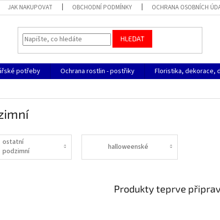
JAK NAKUPOVAT
OBCHODNÍ PODMÍNKY
OCHRANA OSOBNÍCH ÚD
HLEDAT
ářské potřeby
Ochrana rostlin - postřiky
Floristika, dekorace, 
zimní
ostatní
halloweenské
podzimní
Produkty teprve připra