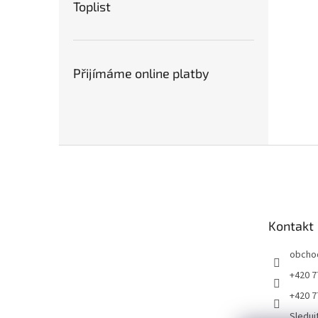
Toplist
Přijímáme online platby
Z
á
p
a
t
Kontakt
í
obcho
+420 7
+420 7
Sleduj