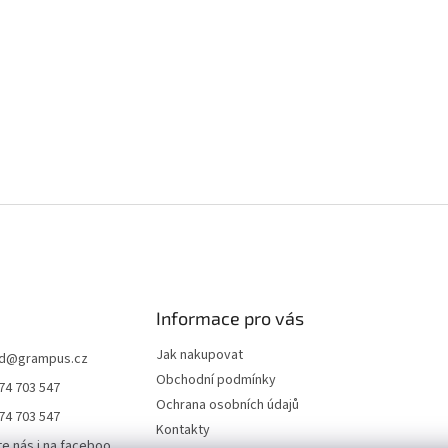
Informace pro vás
Jak nakupovat
d
@
grampus.cz
Obchodní podmínky
74 703 547
Ochrana osobních údajů
74 703 547
Kontakty
te nás i na faceboo