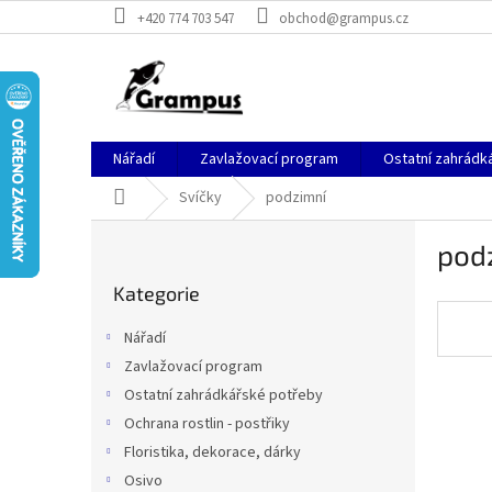
Přejít
+420 774 703 547
obchod@grampus.cz
na
obsah
Nářadí
Zavlažovací program
Ostatní zahrádk
Domů
Svíčky
podzimní
P
pod
o
Přeskočit
s
Kategorie
kategorie
t
r
Nářadí
a
Zavlažovací program
n
Ostatní zahrádkářské potřeby
n
í
Ochrana rostlin - postřiky
p
Floristika, dekorace, dárky
a
Osivo