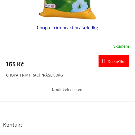
t
ů
Chopa Trim prací prášek 9kg
Skladem
Do košíku
165 Kč
CHOPA TRIM PRACÍ PRÁŠEK 9KG
1
položek celkem
O
v
l
Z
á
á
d
p
a
a
Kontakt
c
t
í