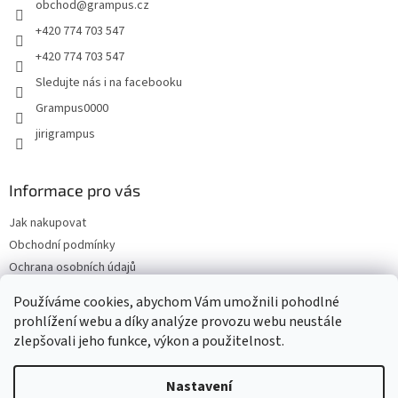
obchod
@
grampus.cz
í
p
r
+420 774 703 547
v
+420 774 703 547
k
y
Sledujte nás i na facebooku
v
Grampus0000
ý
p
jirigrampus
i
s
u
Informace pro vás
Jak nakupovat
Obchodní podmínky
Ochrana osobních údajů
Kontakty
Používáme cookies, abychom Vám umožnili pohodlné
Doprava a platba
prohlížení webu a díky analýze provozu webu neustále
zlepšovali jeho funkce, výkon a použitelnost.
Nastavení
Vytvořil Shoptet