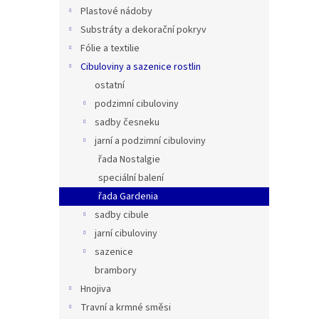
n
Plastové nádoby
e
Substráty a dekorační pokryv
l
Fólie a textilie
Cibuloviny a sazenice rostlin
ostatní
podzimní cibuloviny
sadby česneku
jarní a podzimní cibuloviny
řada Nostalgie
speciální balení
řada Gardenia
sadby cibule
jarní cibuloviny
sazenice
brambory
Hnojiva
Travní a krmné směsi