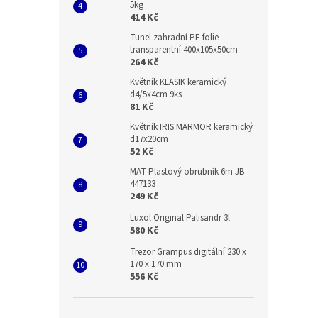
5kg
414 Kč
Tunel zahradní PE folie
transparentní 400x105x50cm
264 Kč
Květník KLASIK keramický
d4/5x4cm 9ks
81 Kč
Květník IRIS MARMOR keramický
d17x20cm
52 Kč
MAT Plastový obrubník 6m JB-
447133
249 Kč
Luxol Original Palisandr 3l
580 Kč
Trezor Grampus digitální 230 x
170 x 170 mm
556 Kč