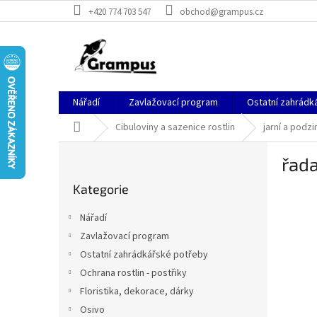
Přejít
+420 774 703 547
obchod@grampus.cz
na
obsah
Nářadí
Zavlažovací program
Ostatní zahrádk
Domů
Cibuloviny a sazenice rostlin
jarní a podzi
P
řad
o
Přeskočit
s
Kategorie
kategorie
t
r
Nářadí
a
Zavlažovací program
n
Ostatní zahrádkářské potřeby
n
í
Ochrana rostlin - postřiky
p
Floristika, dekorace, dárky
a
Osivo