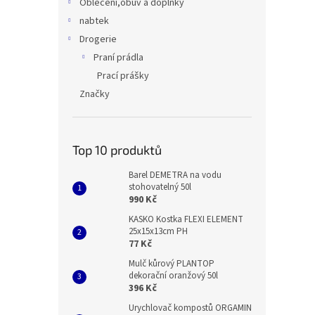
Oblečení,obuv a doplňky
nabtek
Drogerie
Praní prádla
Prací prášky
Značky
Top 10 produktů
Barel DEMETRA na vodu
stohovatelný 50l
990 Kč
KASKO Kostka FLEXI ELEMENT
25x15x13cm PH
77 Kč
Mulč kůrový PLANTOP
dekorační oranžový 50l
396 Kč
Urychlovač kompostů ORGAMIN