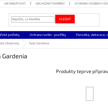
JAK NAKUPOVAT
OBCHODNÍ PODMÍNKY
OCHRANA OSOBNÍCH ÚD
HLEDAT
ářské potřeby
Ochrana rostlin - postřiky
Floristika, dekorace, 
mní cibuloviny
řada Gardenia
a Gardenia
Produkty teprve připra