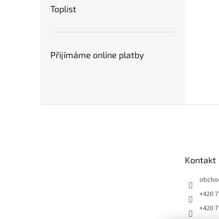
Toplist
Přijímáme online platby
Z
á
p
a
t
Kontakt
í
obcho
+420 7
+420 7