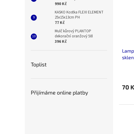
990 Kč
KASKO Kostka FLEXI ELEMENT
25x15x13cm PH
77 Kč
Mulč kůrový PLANTOP
dekorační oranžový 50l
396 Kč
Lamp
skle
Toplist
70 
Přijímáme online platby