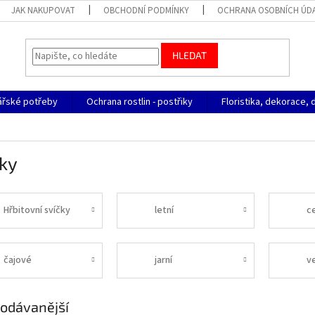
JAK NAKUPOVAT
OBCHODNÍ PODMÍNKY
OCHRANA OSOBNÍCH ÚD
HLEDAT
ářské potřeby
Ochrana rostlin - postřiky
Floristika, dekorace, 
ky
Hřbitovní svíčky
letní
c
čajové
jarní
v
odávanější