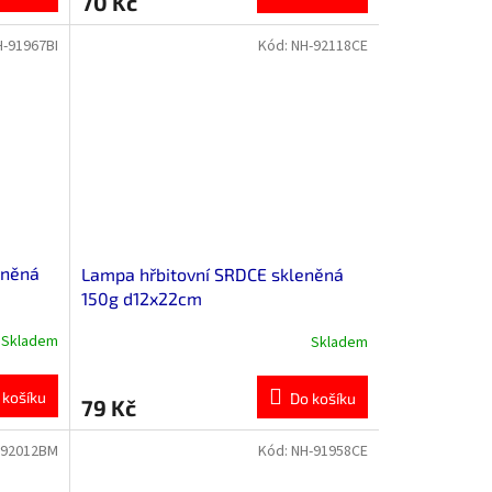
70 Kč
H-91967BI
Kód:
NH-92118CE
eněná
Lampa hřbitovní SRDCE skleněná
150g d12x22cm
Skladem
Skladem
 košíku
Do košíku
79 Kč
-92012BM
Kód:
NH-91958CE