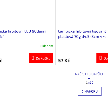
čka hřbitovní LED 90denní
Lampička hřbitovní lisovaný
ící
plastová 70g d4,5x8cm 4ks
Skladem
Do košíku
Do
č
57 Kč
NAČÍST 18 DALŠÍCH
S
1
10
O
t
r
v
NAHORU
á
l
n
á
k
d
o
a