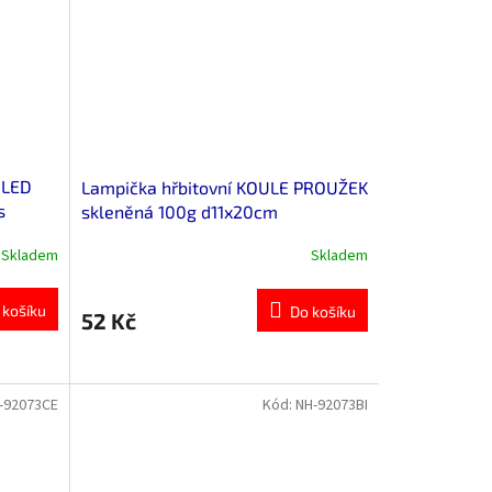
 LED
Lampička hřbitovní KOULE PROUŽEK
s
skleněná 100g d11x20cm
Skladem
Skladem
 košíku
Do košíku
52 Kč
-92073CE
Kód:
NH-92073BI