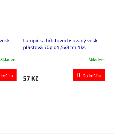
 vosk
Lampička hřbitovní lisovaný vosk
plastová 70g d4,5x8cm 4ks
Skladem
Skladem
 košíku
Do košíku
57 Kč