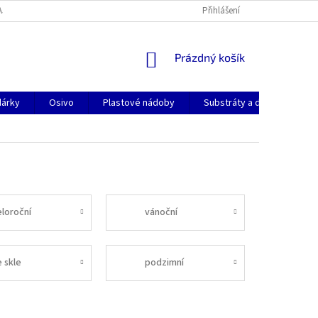
AJŮ
KONTAKTY
DOPRAVA A PLATBA
Přihlášení
NÁKUPNÍ
Prázdný košík
KOŠÍK
dárky
Osivo
Plastové nádoby
Substráty a dekorační pok
eloroční
vánoční
e skle
podzimní