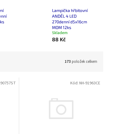
ní
Lampička hřbitovní
enní
ANDĚL 4 LED
ks
270denní d5x16cm
MOM 12ks
Skladem
88 Kč
173
položek celkem
-90757ST
Kód:
NH-91963CE