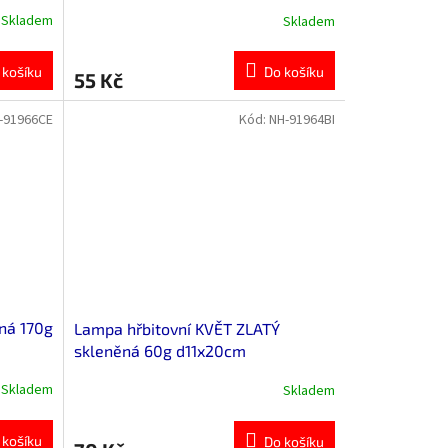
Skladem
Skladem
 košíku
Do košíku
55 Kč
-91966CE
Kód:
NH-91964BI
ná 170g
Lampa hřbitovní KVĚT ZLATÝ
skleněná 60g d11x20cm
Skladem
Skladem
 košíku
Do košíku