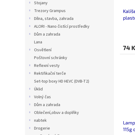
Stojany
u
ů
Trezory Grampus
Kalíš
k
plast
t
Dílna, stavba, zahrada
ů
ALORI - Nano čistící prostředky
Dům a zahrada
Lana
74 
Osvětlení
Poštovní schránky
Reflexní vesty
Rektifikační terče
Set-top boxy HD HEVC (DVB-T2)
Úklid
Volný čas
Dům a zahrada
Oblečení,obuv a doplňky
nabtek
Lampa
Drogerie
115g 