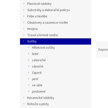
n
Plastové nádoby
e
Substráty a dekorační pokryv
l
Fólie a textilie
Cibuloviny a sazenice rostlin
Hnojiva
Travní a krmné směsi
Svíčky
Ř
Hřbitovní svíčky
a
Dopor
letní
z
e
celoroční
V
n
vánoční
ý
í
čajové
p
p
jarní
i
r
ve skle
s
o
p
d
podzimní
r
u
Keramické nádoby
o
k
Rohože a ploty
d
t