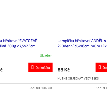
a hřbitovní SVATOZÁŘ
Lampička hřbitovní ANDĚL 4
něná 200g d7,5x22cm
270denní d5x16cm MOM 12k
Skladem
Do košíku
Do
Kč
88 Kč
NUTNÉ OBJEDNAT VŽDY 12KS
Kód:
NH-92022XX
Kód:
NH