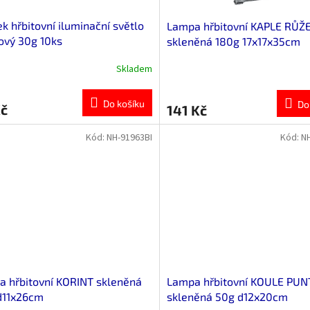
ek hřbitovní iluminační světlo
Lampa hřbitovní KAPLE RŮŽ
ový 30g 10ks
skleněná 180g 17x17x35cm
Skladem
Do košíku
Do
Kč
141 Kč
Kód:
NH-91963BI
Kód:
N
 hřbitovní KORINT skleněná
Lampa hřbitovní KOULE PUN
d11x26cm
skleněná 50g d12x20cm