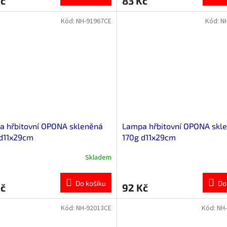
Kč
83 Kč
Kód:
NH-91967CE
Kód:
N
a hřbitovní OPONA skleněná
Lampa hřbitovní OPONA skl
 d11x29cm
170g d11x29cm
Skladem
Do košíku
Do
Kč
92 Kč
Kód:
NH-92013CE
Kód:
NH