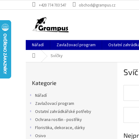
Přejít
+420 774 703 547
obchod@grampus.cz
na
obsah
Nářadí
Zavlažovací program
Ostatní zahrádk
Domů
Svíčky
P
Svíč
o
Přeskočit
s
Kategorie
kategorie
t
r
Nářadí
a
Zavlažovací program
n
Ostatní zahrádkářské potřeby
n
í
Ochrana rostlin - postřiky
p
Floristika, dekorace, dárky
a
Nejpr
Osivo