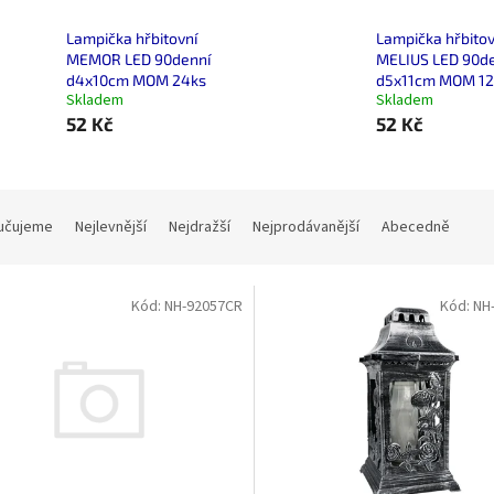
Lampička hřbitovní
Lampička hřbitov
MEMOR LED 90denní
MELIUS LED 90d
d4x10cm MOM 24ks
d5x11cm MOM 12
Skladem
Skladem
52 Kč
52 Kč
učujeme
Nejlevnější
Nejdražší
Nejprodávanější
Abecedně
Kód:
NH-92057CR
Kód:
NH