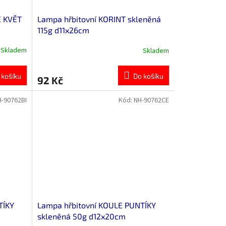
E KVĚT
Lampa hřbitovní KORINT skleněná
115g d11x26cm
Skladem
Skladem
 košíku
Do košíku
92 Kč
H-90762BI
Kód:
NH-90762CE
TÍKY
Lampa hřbitovní KOULE PUNTÍKY
skleněná 50g d12x20cm