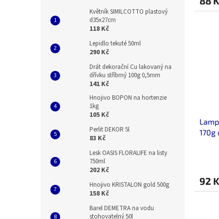
88 
Květník SIMILCOTTO plastový
d35x27cm
118 Kč
Lepidlo tekuté 50ml
290 Kč
Drát dekorační Cu lakovaný na
dřívku stříbrný 100g 0,5mm
141 Kč
Hnojivo BOPON na hortenzie
1kg
105 Kč
Lamp
Perlit DEKOR 5l
170g
83 Kč
Lesk OASIS FLORALIFE na listy
750ml
202 Kč
92 
Hnojivo KRISTALON gold 500g
158 Kč
Barel DEMETRA na vodu
stohovatelný 50l