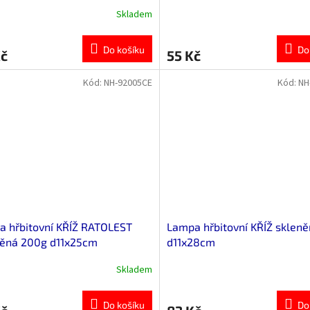
Skladem
Do košíku
Do
Kč
55 Kč
Kód:
NH-92005CE
Kód:
NH
 hřbitovní KŘÍŽ RATOLEST
Lampa hřbitovní KŘÍŽ skleně
něná 200g d11x25cm
d11x28cm
Skladem
Do košíku
Do