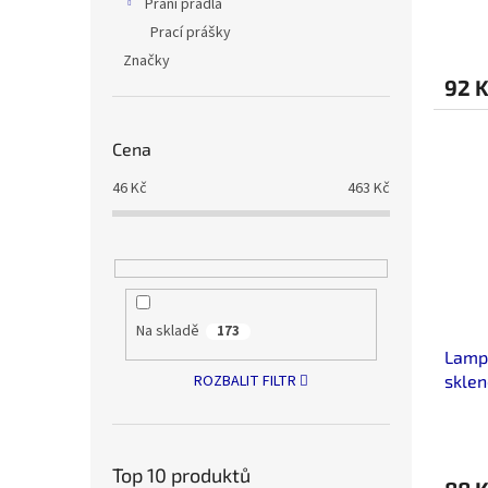
Praní prádla
Prací prášky
Značky
92 
Cena
46
Kč
463
Kč
Na skladě
173
Lampa
skle
ROZBALIT FILTR
Top 10 produktů