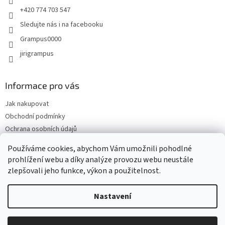
v
+420 774 703 547
k
y
Sledujte nás i na facebooku
v
Grampus0000
ý
p
jirigrampus
i
s
u
Informace pro vás
Jak nakupovat
Obchodní podmínky
Ochrana osobních údajů
Kontakty
Používáme cookies, abychom Vám umožnili pohodlné
Doprava a platba
prohlížení webu a díky analýze provozu webu neustále
zlepšovali jeho funkce, výkon a použitelnost.
Nastavení
Vytvořil Shoptet