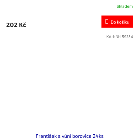
Skladem
Do košíku
202 Kč
Kód:
NH-59354
František s vůní borovice 24ks