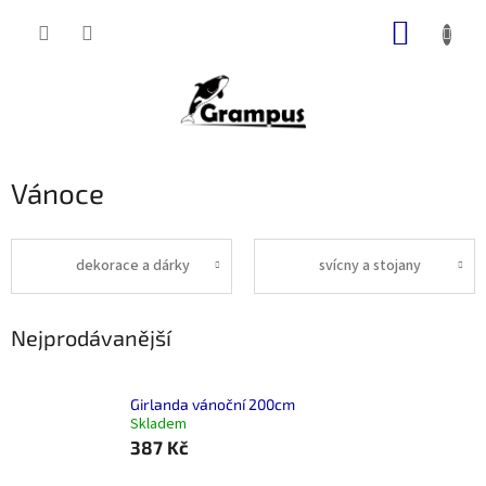
Přejít
NÁKUP
na
obsah
KOŠÍK
Vánoce
dekorace a dárky
svícny a stojany
Nejprodávanější
Girlanda vánoční 200cm
Skladem
387 Kč