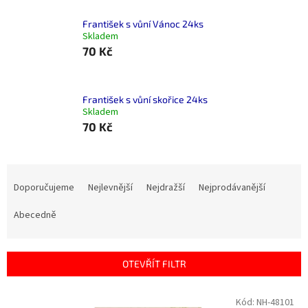
František s vůní Vánoc 24ks
Skladem
70 Kč
František s vůní skořice 24ks
Skladem
70 Kč
Ř
a
Doporučujeme
Nejlevnější
Nejdražší
Nejprodávanější
z
e
Abecedně
n
í
p
OTEVŘÍT FILTR
r
o
V
Kód:
NH-48101
d