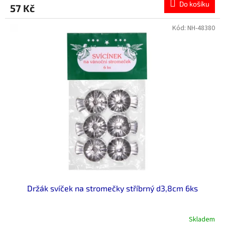
Do košíku
57 Kč
Kód:
NH-48380
Držák svíček na stromečky stříbrný d3,8cm 6ks
Skladem
Průměrné