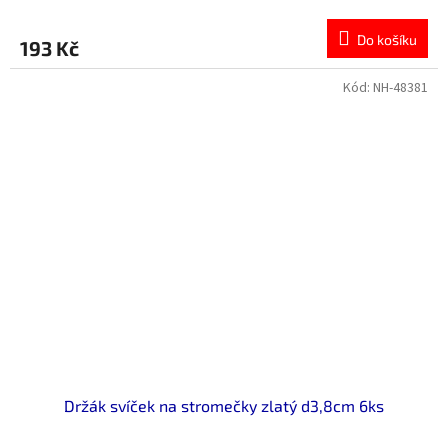
hodnocení
produktu
Do košíku
193 Kč
je
0,0
z
Kód:
NH-48381
5
hvězdiček.
Držák svíček na stromečky zlatý d3,8cm 6ks