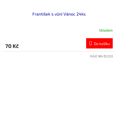
František s vůní Vánoc 24ks
Skladem
Průměrné
hodnocení
produktu
Do košíku
70 Kč
je
5,0
z
Kód:
NH-91310
5
hvězdiček.