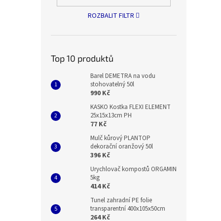
ROZBALIT FILTR
Top 10 produktů
Barel DEMETRA na vodu
stohovatelný 50l
990 Kč
KASKO Kostka FLEXI ELEMENT
25x15x13cm PH
77 Kč
Mulč kůrový PLANTOP
dekorační oranžový 50l
396 Kč
Urychlovač kompostů ORGAMIN
5kg
414 Kč
Tunel zahradní PE folie
transparentní 400x105x50cm
264 Kč