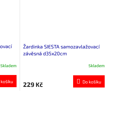
ovací
Žardinka SIESTA samozavlažovací
závěsná d35x20cm
Skladem
Skladem
 košíku
Do košíku
229 Kč