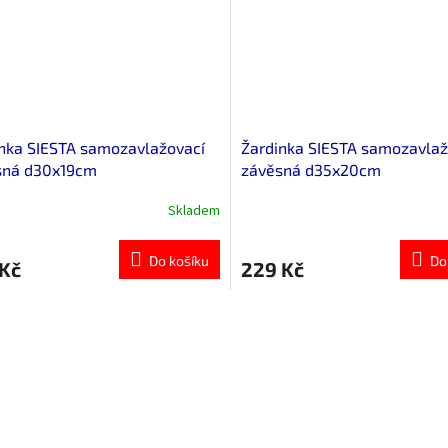
nka SIESTA samozavlažovací
Žardinka SIESTA samozavlaž
sná d30x19cm
závěsná d35x20cm
Skladem
Do košíku
Do
 Kč
229 Kč
O
v
l
á
d
a
c