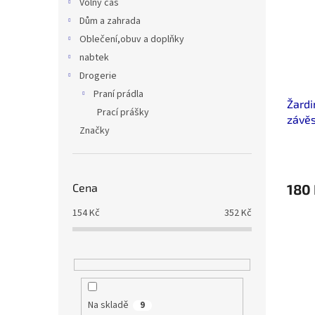
Volný čas
Dům a zahrada
Oblečení,obuv a doplňky
nabtek
Drogerie
Praní prádla
Žardi
Prací prášky
závě
Značky
Cena
180
154
Kč
352
Kč
Na skladě
9