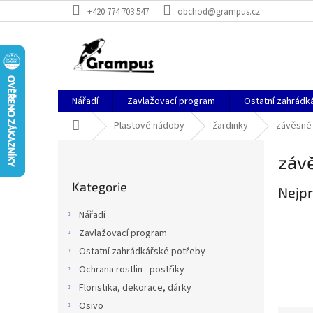
Přejít
+420 774 703 547
obchod@grampus.cz
na
obsah
Nářadí
Zavlažovací program
Ostatní zahrádk
Domů
Plastové nádoby
žardinky
závěsné 
P
záv
o
Přeskočit
s
Kategorie
kategorie
Nejpr
t
r
Nářadí
a
Zavlažovací program
n
Ostatní zahrádkářské potřeby
n
í
Ochrana rostlin - postřiky
p
Floristika, dekorace, dárky
a
Osivo