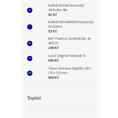
Květník KLASIK keramický
d4/5x4cm 9ks
81 Kč
Květník IRIS MARMOR keramický
d17x20cm
52 Kč
MAT Plastový obrubník 6m JB-
447133
249 Kč
Luxol Original Palisandr 3l
580 Kč
Trezor Grampus digitální 230 x
170 x 170 mm
556 Kč
Toplist