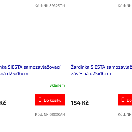
Kód:
NH-59825TH
Kód:
NH
nka SIESTA samozavlažovací
Žardinka SIESTA samozavlaž
sná d25x16cm
závěsná d25x16cm
Skladem
Do košíku
Do
Kč
154 Kč
Kód:
NH-59830AN
Kód:
NH