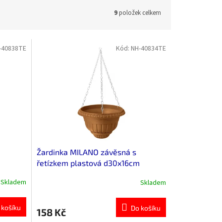
9
položek celkem
-40838TE
Kód:
NH-40834TE
Žardinka MILANO závěsná s
řetízkem plastová d30x16cm
Skladem
Skladem
 košíku
Do košíku
158 Kč