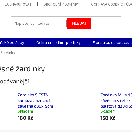
JAK NAKUPOVAT
OBCHODNÍ PODMÍNKY
OCHRANA OSOBNÍCH ÚD
HLEDAT
ářské potřeby
Ochrana rostlin - postřiky
Floristika, dekorace, 
žardinky
ěsné žardinky
odávanější
Žardinka SIESTA
Žardinka MILAN
samozavlažovací
závěsná s řetíz
závěsná d30x19cm
plastová d30x1
Skladem
Skladem
180 Kč
158 Kč