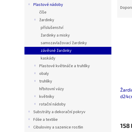
Ř
n
Plastové nádoby
a
e
Dopor
číše
z
l
e
žardinky
V
n
příslušenství
ý
í
žardinky a misky
p
p
samozavlažovací žardinky
i
r
závěsné žardinky
s
o
p
kaskády
d
r
u
Plastové květináče a truhlíky
o
k
obaly
d
t
truhlíky
u
ů
hřbitovní vázy
Žardi
k
d24c
květníky
t
ů
rotační nádoby
Substráty a dekorační pokryv
Fólie a textilie
158 
Cibuloviny a sazenice rostlin