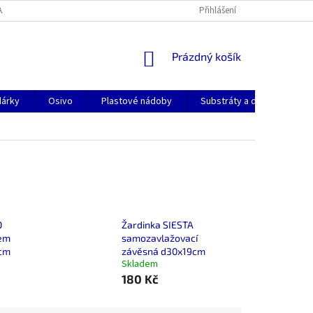
AJŮ
KONTAKTY
DOPRAVA A PLATBA
Přihlášení
NÁKUPNÍ
Prázdný košík
KOŠÍK
dárky
Osivo
Plastové nádoby
Substráty a dekorační pok
O
Žardinka SIESTA
kem
samozavlažovací
6cm
závěsná d30x19cm
Skladem
180 Kč