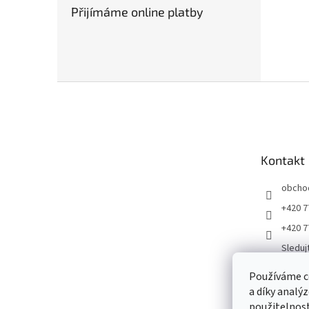
Přijímáme online platby
Z
á
p
a
t
Kontakt
í
obcho
+420 7
+420 7
Sleduj
ku
Používáme c
Gramp
a díky analý
jirigr
použitelnost