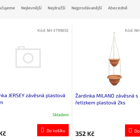
učujeme
Nejlevnější
Nejdražší
Nejprodávanější
Abecedně
Kód:
NH-37998SE
Kód:
NH
nka JERSEY závěsná plastová
Žardinka MILANO závěsná s
m
řetízkem plastová 2ks
Skladem
Do košíku
Do
Kč
352 Kč