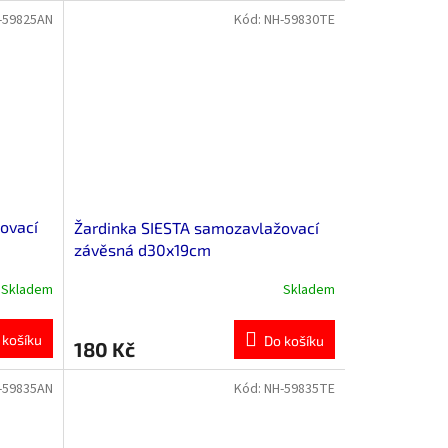
-59825AN
Kód:
NH-59830TE
ovací
Žardinka SIESTA samozavlažovací
závěsná d30x19cm
Skladem
Skladem
 košíku
Do košíku
180 Kč
-59835AN
Kód:
NH-59835TE