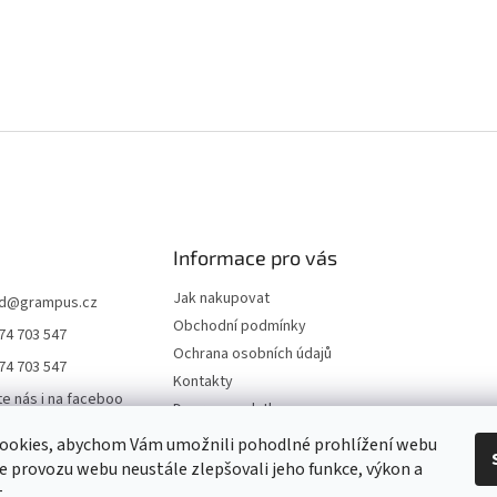
Informace pro vás
Jak nakupovat
d
@
grampus.cz
Obchodní podmínky
74 703 547
Ochrana osobních údajů
74 703 547
Kontakty
te nás i na faceboo
Doprava a platba
ookies, abychom Vám umožnili pohodlné prohlížení webu
us0000
ze provozu webu neustále zlepšovali jeho funkce, výkon a
ampus
.