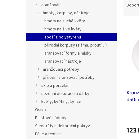
n
a
aranžování
Dopor
e
z
hmoty, korpusy, nástroje
l
e
hmoty na suché květy
V
n
hmoty na živé květy
ý
í
zboží z polystyrenu
p
p
i
r
přírodní korpusy (sláma, proutí…)
s
o
aranžovací formy a misky
p
d
aranžovací nástroje
r
u
aranžovací potřeby
o
k
přírodní aranžovací potřeby
d
t
sklo a porcelán
u
ů
Krouž
k
sezónní dekorace a dárky
d50c
t
květy, květiny, kytice
ů
Osivo
Plastové nádoby
Substráty a dekorační pokryv
123 
Fólie a textilie