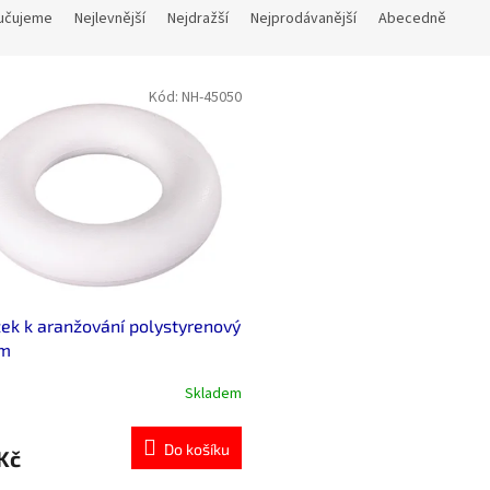
učujeme
Nejlevnější
Nejdražší
Nejprodávanější
Abecedně
Kód:
NH-45050
ek k aranžování polystyrenový
m
Skladem
Do košíku
Kč