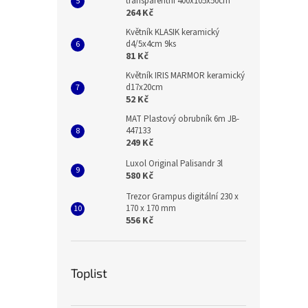
transparentní 400x105x50cm
264 Kč
Květník KLASIK keramický
d4/5x4cm 9ks
81 Kč
Květník IRIS MARMOR keramický
d17x20cm
52 Kč
MAT Plastový obrubník 6m JB-
447133
249 Kč
Luxol Original Palisandr 3l
580 Kč
Trezor Grampus digitální 230 x
170 x 170 mm
556 Kč
Toplist