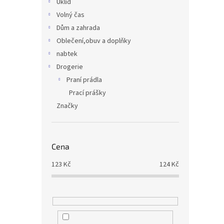
Úklid
Volný čas
Dům a zahrada
Oblečení,obuv a doplňky
nabtek
Drogerie
Praní prádla
Prací prášky
Značky
Cena
123
Kč
124
Kč