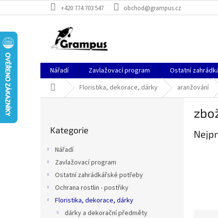
Přejít
+420 774 703 547
obchod@grampus.cz
na
obsah
Nářadí
Zavlažovací program
Ostatní zahrádk
Domů
Floristika, dekorace, dárky
aranžování
P
zbož
o
Přeskočit
s
Kategorie
kategorie
Nejpr
t
r
Nářadí
a
Zavlažovací program
n
Ostatní zahrádkářské potřeby
n
í
Ochrana rostlin - postřiky
p
Floristika, dekorace, dárky
a
dárky a dekorační předměty
Ř