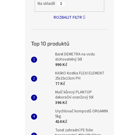
Na skladě
1
ROZBALIT FILTR
Top 10 produktů
Barel DEMETRA na vodu
stohovatelný 50l
990 Kč
KASKO Kostka FLEXI ELEMENT
25x15x13cm PH
77 Kč
Mulč kůrový PLANTOP
dekorační oranžový 50l
396 Kč
Urychlovač kompostů ORGAMIN
5kg
414 Kč
Tunel zahradní PE folie