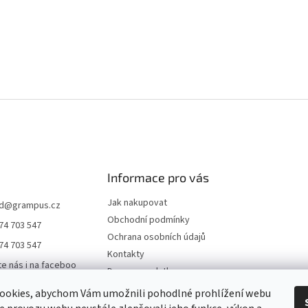
Informace pro vás
Jak nakupovat
d
@
grampus.cz
Obchodní podmínky
74 703 547
Ochrana osobních údajů
74 703 547
Kontakty
te nás i na faceboo
Doprava a platba
ookies, abychom Vám umožnili pohodlné prohlížení webu
us0000