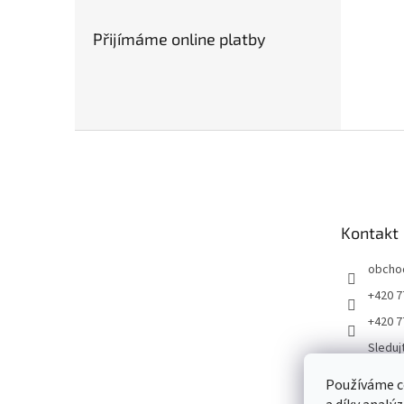
Přijímáme online platby
Z
á
p
a
t
Kontakt
í
obcho
+420 7
+420 7
Sleduj
ku
Používáme c
Gramp