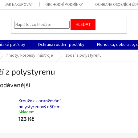
JAK NAKUPOVAT
OBCHODNÍ PODMÍNKY
OCHRANA OSOBNÍCH ÚD
HLEDAT
ářské potřeby
Ochrana rostlin - postřiky
Floristika, dekorace, 
hmoty, korpusy, nástroje
zboží z polystyrenu
í z polystyrenu
odávanější
Kroužek k aranžování
polystyrenový d50cm
Skladem
123 Kč