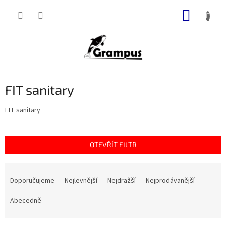
Přejít
NÁKUP
na
obsah
KOŠÍK
FIT sanitary
FIT sanitary
OTEVŘÍT FILTR
Ř
a
Doporučujeme
Nejlevnější
Nejdražší
Nejprodávanější
z
e
Abecedně
n
í