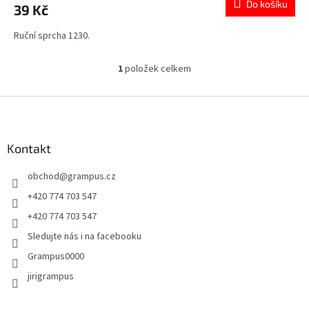
Do košíku
39 Kč
Ruční sprcha 1230.
1
položek celkem
O
v
l
Z
á
á
d
p
a
a
Kontakt
c
t
í
obchod
@
grampus.cz
í
p
r
+420 774 703 547
v
+420 774 703 547
k
y
Sledujte nás i na facebooku
v
Grampus0000
ý
p
jirigrampus
i
s