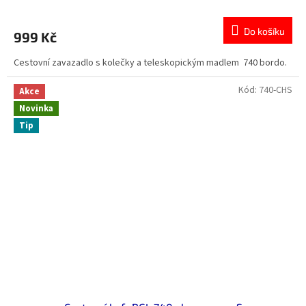
Do košíku
999 Kč
Cestovní zavazadlo s kolečky a teleskopickým madlem 740 bordo.
Kód:
740-CHS
Akce
Novinka
Tip