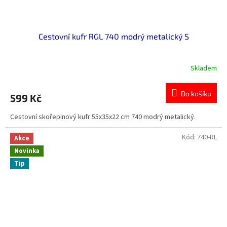
Cestovní kufr RGL 740 modrý metalický S
Skladem
Do košíku
599 Kč
Cestovní skořepinový kufr 55x35x22 cm 740 modrý metalický.
Kód:
740-RL
Akce
Novinka
Tip