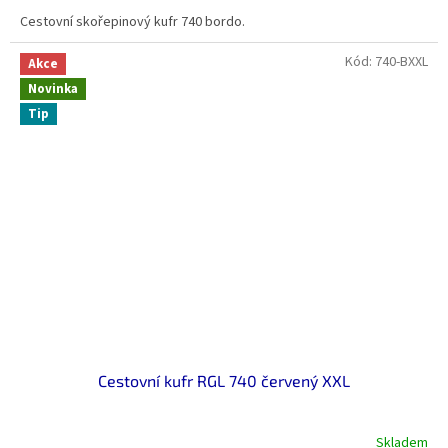
0,0
Cestovní skořepinový kufr 740 bordo.
z
5
hvězdiček.
Kód:
740-BXXL
Akce
Novinka
Tip
Cestovní kufr RGL 740 červený XXL
Skladem