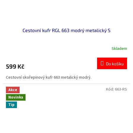
Cestovní kufr RGL 663 modrý metalický S
Skladem
Do košíku
599 Kč
Cestovní skořepinový kufr 663 metalický modrý.
Kód:
663-RS
Akce
Novinka
Tip