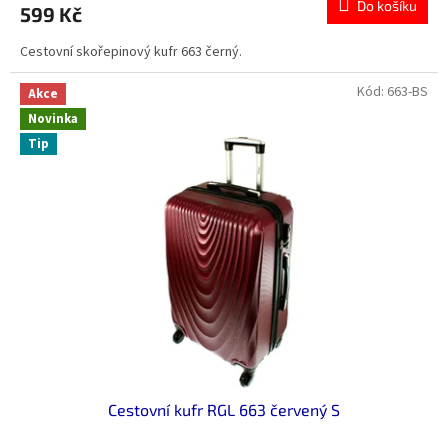
Do košíku
599 Kč
Cestovní skořepinový kufr 663 černý.
Kód:
663-BS
Akce
Novinka
Tip
Cestovní kufr RGL 663 červený S