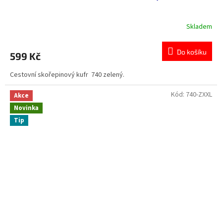
Skladem
Průměrné
hodnocení
produktu
Do košíku
599 Kč
je
0,0
Cestovní skořepinový kufr 740 zelený.
z
5
hvězdiček.
Kód:
740-ZXXL
Akce
Novinka
Tip