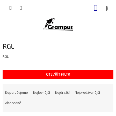
Přejít
NÁKUP
na
obsah
KOŠÍK
RGL
RGL
OTEVŘÍT FILTR
Ř
a
Doporučujeme
Nejlevnější
Nejdražší
Nejprodávanější
z
e
Abecedně
n
í