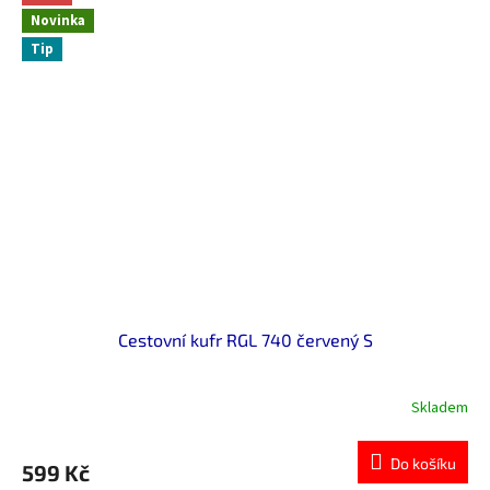
Novinka
Tip
Cestovní kufr RGL 740 červený S
Skladem
Průměrné
hodnocení
produktu
Do košíku
599 Kč
je