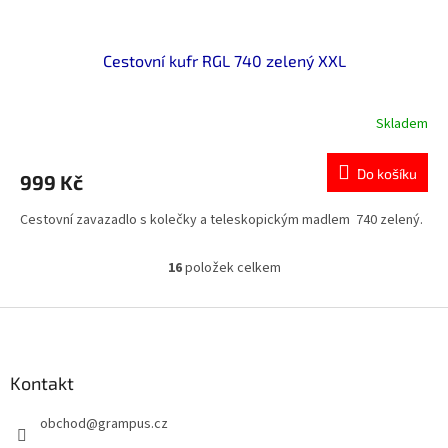
Cestovní kufr RGL 740 zelený XXL
Skladem
Průměrné
hodnocení
produktu
Do košíku
999 Kč
je
0,0
Cestovní zavazadlo s kolečky a teleskopickým madlem 740 zelený.
z
5
hvězdiček.
16
položek celkem
O
v
l
Z
á
á
d
p
a
a
Kontakt
c
t
í
obchod
@
grampus.cz
í
p
r