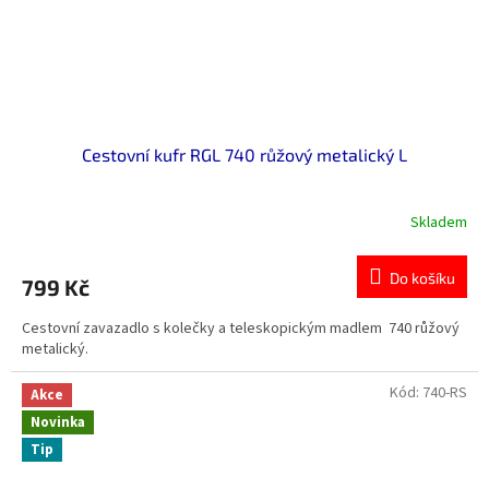
Cestovní kufr RGL 740 růžový metalický L
Skladem
Do košíku
799 Kč
Cestovní zavazadlo s kolečky a teleskopickým madlem 740 růžový
metalický.
Kód:
740-RS
Akce
Novinka
Tip