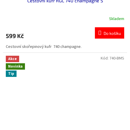
Cestovní kufr RGL 740 champagne S
Skladem
Do košíku
599 Kč
Cestovní skořepinový kufr 740 champagne.
Kód:
740-BMS
Akce
Novinka
Tip