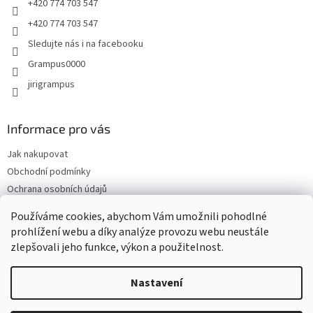
+420 774 703 547
v
+420 774 703 547
k
y
Sledujte nás i na facebooku
v
Grampus0000
ý
p
jirigrampus
i
s
u
Informace pro vás
Jak nakupovat
Obchodní podmínky
Ochrana osobních údajů
Kontakty
Používáme cookies, abychom Vám umožnili pohodlné
Doprava a platba
prohlížení webu a díky analýze provozu webu neustále
zlepšovali jeho funkce, výkon a použitelnost.
Nastavení
Vytvořil Shoptet