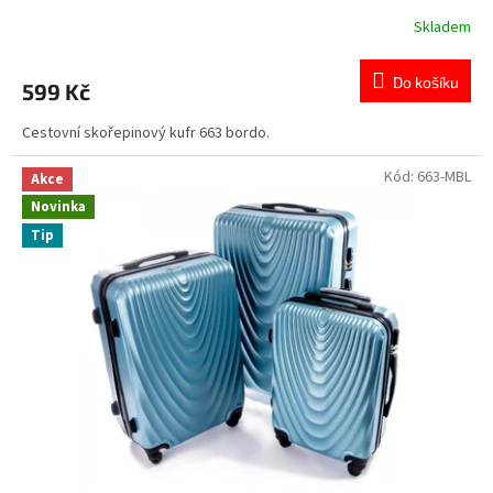
Skladem
Do košíku
599 Kč
Cestovní skořepinový kufr 663 bordo.
Kód:
663-MBL
Akce
Novinka
Tip