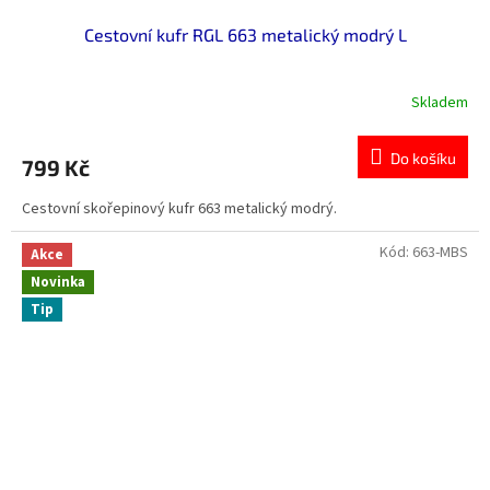
Cestovní kufr RGL 663 metalický modrý L
Skladem
Průměrné
hodnocení
produktu
Do košíku
799 Kč
je
4,0
Cestovní skořepinový kufr 663 metalický modrý.
z
5
hvězdiček.
Kód:
663-MBS
Akce
Novinka
Tip