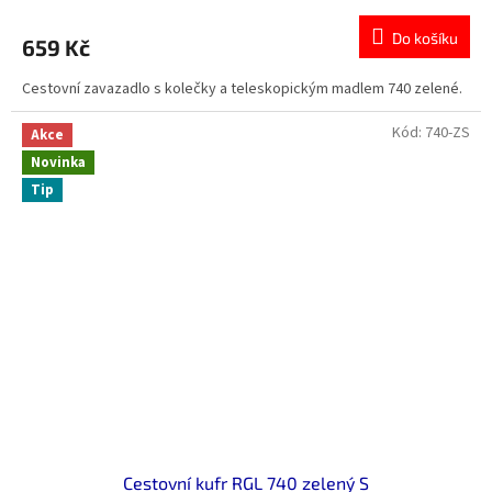
Do košíku
659 Kč
Cestovní zavazadlo s kolečky a teleskopickým madlem 740 zelené.
Kód:
740-ZS
Akce
Novinka
Tip
Cestovní kufr RGL 740 zelený S