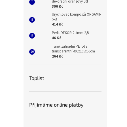
dekorační oranžový 50l
396 Kč
Urychlovač kompostů ORGAMIN
5kg
414 Kč
Perlit DEKOR 2-4mm 2,5l
46 Kč
Tunel zahradní PE folie
transparentní 400x105x50cm
264 Kč
Toplist
Přijímáme online platby