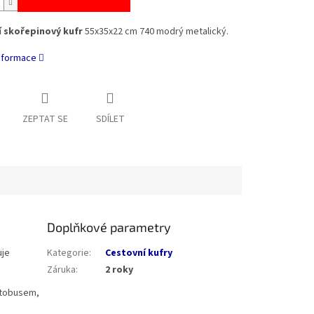
 skořepinový kufr
55x35x22 cm 740 modrý metalický.
informace
ZEPTAT SE
SDÍLET
Doplňkové parametry
uje
Kategorie
:
Cestovní kufry
Záruka
:
2 roky
autobusem,