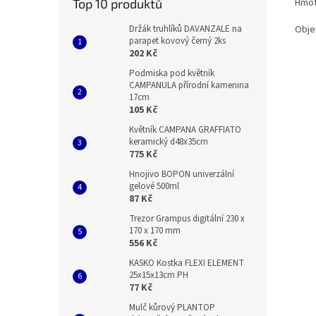
Top 10 produktů
Hmot
Držák truhlíků DAVANZALE na
Obje
parapet kovový černý 2ks
202 Kč
Podmiska pod květník
CAMPANULA přírodní kamenina
17cm
105 Kč
Květník CAMPANA GRAFFIATO
keramický d48x35cm
775 Kč
Hnojivo BOPON univerzální
gelové 500ml
87 Kč
Trezor Grampus digitální 230 x
170 x 170 mm
556 Kč
KASKO Kostka FLEXI ELEMENT
25x15x13cm PH
77 Kč
Mulč kůrový PLANTOP