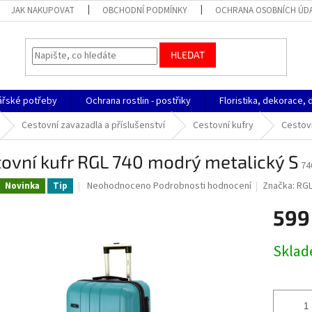
JAK NAKUPOVAT
OBCHODNÍ PODMÍNKY
OCHRANA OSOBNÍCH ÚD
HLEDAT
ářské potřeby
Ochrana rostlin - postřiky
Floristika, dekorace, 
Cestovní zavazadla a příslušenství
Cestovní kufry
Cestovn
ovní kufr RGL 740 modrý metalický S
74
Průměrné
Neohodnoceno
Podrobnosti hodnocení
Značka:
RG
Novinka
Tip
hodnocení
produktu
599
je
0,0
Měrná
Skla
z
cena:
5
hvězdiček.