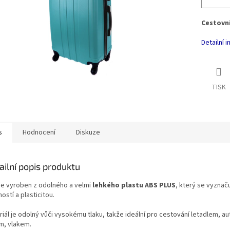
Cestovní
Detailní 
TISK
s
Hodnocení
Diskuze
ailní popis produktu
 je vyroben z odolného a velmi
lehkého plastu ABS PLUS
, který se vyznač
ostí a plasticitou.
riál je odolný vůči vysokému tlaku, takže ideální pro cestování letadlem, 
m, vlakem.