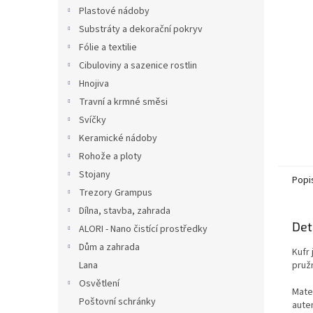
n
Plastové nádoby
e
Substráty a dekorační pokryv
l
Fólie a textilie
Cibuloviny a sazenice rostlin
Hnojiva
Travní a krmné směsi
Svíčky
Keramické nádoby
Rohože a ploty
Stojany
Popi
Trezory Grampus
Dílna, stavba, zahrada
Det
ALORI - Nano čistící prostředky
Dům a zahrada
Kufr
Lana
pružn
Osvětlení
Mate
Poštovní schránky
aute