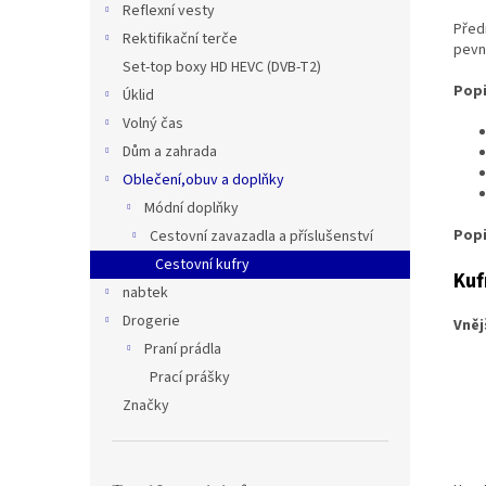
Reflexní vesty
Před
Rektifikační terče
pevn
Set-top boxy HD HEVC (DVB-T2)
Popi
Úklid
Volný čas
Dům a zahrada
Oblečení,obuv a doplňky
Módní doplňky
Popi
Cestovní zavazadla a příslušenství
Cestovní kufry
Kuf
nabtek
Drogerie
Vněj
Praní prádla
Výšk
Prací prášky
Značky
Vni
Výšk