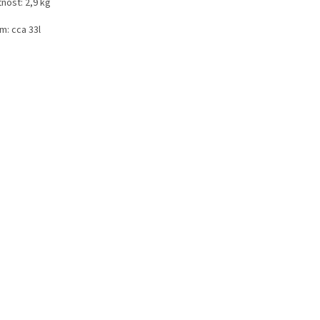
nost: 2,9 kg
m: cca 33l