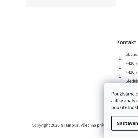
Z
á
p
a
t
Kontakt
í
obcho
+420 7
+420 7
Sleduj
ku
Používáme c
Gramp
a díky analý
jirigr
použitelnost
Nastaven
Copyright 2026
Grampus
. Všechna práva vyhrazena.