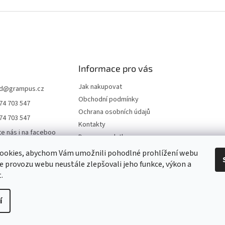
Informace pro vás
Jak nakupovat
d
@
grampus.cz
Obchodní podmínky
74 703 547
Ochrana osobních údajů
74 703 547
Kontakty
te nás i na faceboo
Doprava a platba
ookies, abychom Vám umožnili pohodlné prohlížení webu
us0000
ze provozu webu neustále zlepšovali jeho funkce, výkon a
ampus
.
í