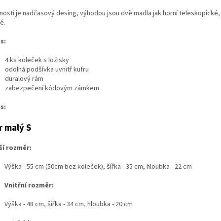
ností je nadčasový desing, výhodou jsou dvě madla jak horní teleskopické, 
é.
s:
4 ks koleček s ložisky
odolná podšívka uvnitř kufru
duralový rám
zabezpečení kódovým zámkem
s:
r malý S
ší rozměr:
a - 55 cm (50cm bez koleček), šířka - 35 cm, hloubka - 22 cm
třní rozměr:
a - 48 cm, šířka - 34 cm, hloubka - 20 cm