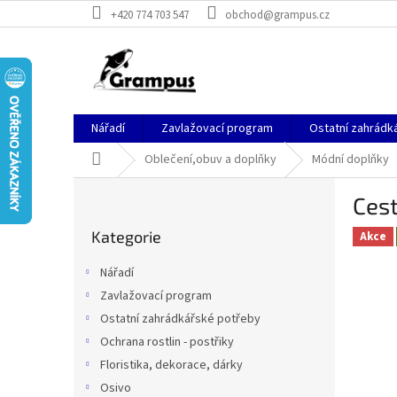
Přejít
+420 774 703 547
obchod@grampus.cz
na
obsah
Nářadí
Zavlažovací program
Ostatní zahrádk
Domů
Oblečení,obuv a doplňky
Módní doplňky
P
Cest
o
Přeskočit
s
Kategorie
kategorie
Akce
t
r
Nářadí
a
Zavlažovací program
n
Ostatní zahrádkářské potřeby
n
í
Ochrana rostlin - postřiky
p
Floristika, dekorace, dárky
a
Osivo