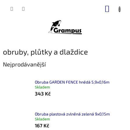
Přejít
NÁKUP
na
obsah
KOŠÍK
obruby, plůtky a dlaždice
Nejprodávanější
Obruba GARDEN FENCE hnědá 5,9x0,16m
Skladem
343 Kč
Obruba plastová zvlněná zelená 9x0,15m
Skladem
167 Kč