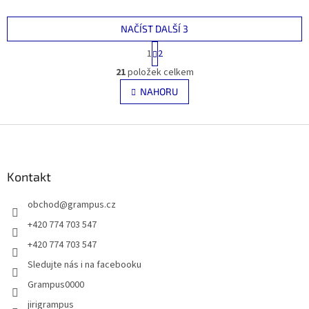
NAČÍST DALŠÍ 3
S
1
2
t
O
r
21
položek celkem
v
á
l
NAHORU
n
á
k
d
o
v
Z
a
á
c
á
n
í
p
í
p
a
Kontakt
r
t
v
obchod
@
grampus.cz
í
k
y
+420 774 703 547
v
+420 774 703 547
ý
p
Sledujte nás i na facebooku
i
Grampus0000
s
u
jirigrampus