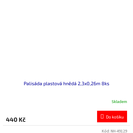
Palisáda plastová hnědá 2,3x0,26m 8ks
Skladem
Do košíku
440 Kč
Kód:
NH-49129