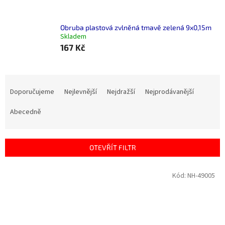
Obruba plastová zvlněná tmavě zelená 9x0,15m
Skladem
167 Kč
Ř
a
Doporučujeme
Nejlevnější
Nejdražší
Nejprodávanější
z
e
Abecedně
n
í
p
OTEVŘÍT FILTR
r
o
V
Kód:
NH-49005
d
ý
u
p
k
i
t
s
ů