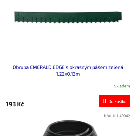
p
r
o
d
u
k
t
ů
Obruba EMERALD EDGE s okrasným pásem zelená
1,22x0,12m
Skladem
Do košíku
193 Kč
Kód:
NH-49042