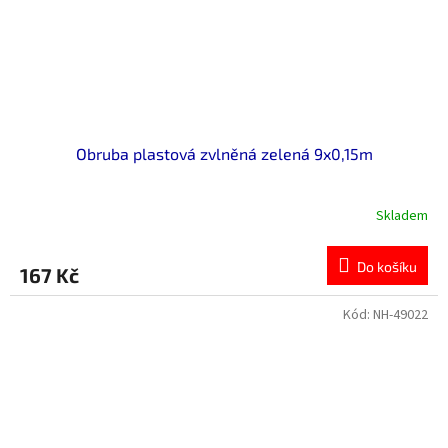
Obruba plastová zvlněná zelená 9x0,15m
Skladem
Průměrné
hodnocení
produktu
Do košíku
167 Kč
je
5,0
z
Kód:
NH-49022
5
hvězdiček.