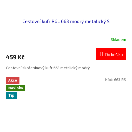
Cestovní kufr RGL 663 modrý metalický S
Skladem
Do košíku
459 Kč
Cestovní skořepinový kufr 663 metalický modrý.
Kód:
663-RS
Akce
Novinka
Tip