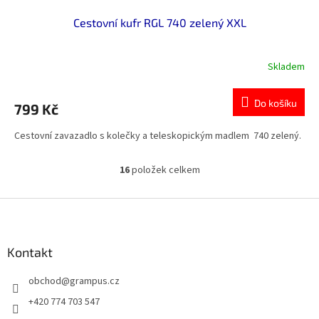
Cestovní kufr RGL 740 zelený XXL
Skladem
Průměrné
hodnocení
produktu
Do košíku
799 Kč
je
0,0
Cestovní zavazadlo s kolečky a teleskopickým madlem 740 zelený.
z
5
hvězdiček.
16
položek celkem
O
v
l
Z
á
á
d
p
a
a
Kontakt
c
t
í
obchod
@
grampus.cz
í
p
r
+420 774 703 547
v