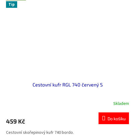
Tip
Cestovní kufr RGL 740 červený S
Skladem
Průměrné
hodnocení
produktu
Do košíku
459 Kč
je
0,0
Cestovní skořepinový kufr 740 bordo.
z