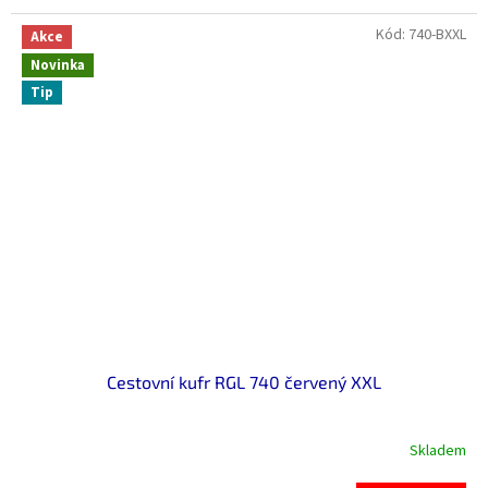
5
hvězdiček.
Kód:
740-BXXL
Akce
Novinka
Tip
Cestovní kufr RGL 740 červený XXL
Skladem