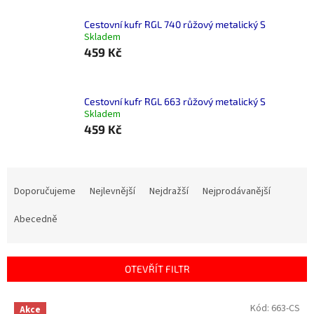
Cestovní kufr RGL 740 růžový metalický S
Skladem
459 Kč
Cestovní kufr RGL 663 růžový metalický S
Skladem
459 Kč
Ř
a
Doporučujeme
Nejlevnější
Nejdražší
Nejprodávanější
z
e
Abecedně
n
í
p
OTEVŘÍT FILTR
r
o
V
Kód:
663-CS
Akce
d