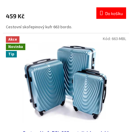
Do košíku
459 Kč
Cestovní skořepinový kufr 663 bordo.
Kód:
663-MBL
Akce
Novinka
Tip