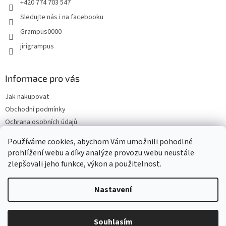
+420 774 703 547
k
y
Sledujte nás i na facebooku
v
Grampus0000
ý
p
jirigrampus
i
s
u
Informace pro vás
Jak nakupovat
Obchodní podmínky
Ochrana osobních údajů
Kontakty
Používáme cookies, abychom Vám umožnili pohodlné
Doprava a platba
prohlížení webu a díky analýze provozu webu neustále
zlepšovali jeho funkce, výkon a použitelnost.
Nastavení
Vytvořil Shoptet
Souhlasím
Copyright 2026
Grampus
. Všechna práva vyhrazena.