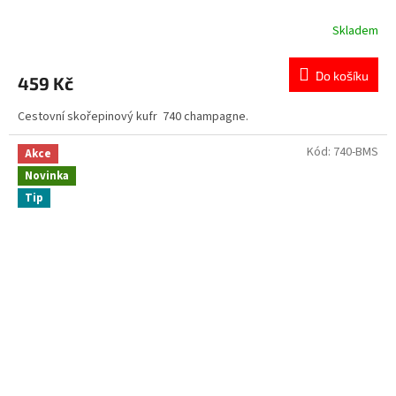
Skladem
Do košíku
459 Kč
Cestovní skořepinový kufr 740 champagne.
Kód:
740-BMS
Akce
Novinka
Tip