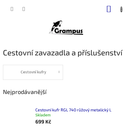
Přejít
NÁKUP
na
obsah
KOŠÍK
Cestovní zavazadla a příslušenství
Cestovní kufry
Nejprodávanější
Cestovní kufr RGL 740 růžový metalický L
Skladem
699 Kč