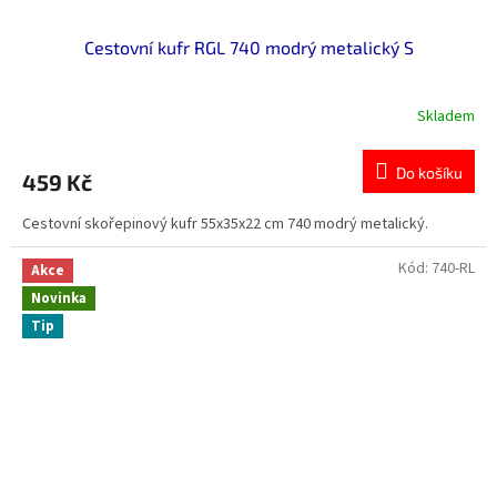
Cestovní kufr RGL 740 modrý metalický S
Skladem
Do košíku
459 Kč
Cestovní skořepinový kufr 55x35x22 cm 740 modrý metalický.
Kód:
740-RL
Akce
Novinka
Tip