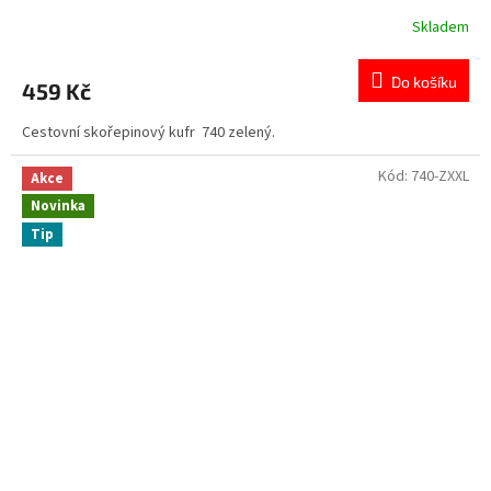
Skladem
Průměrné
hodnocení
produktu
Do košíku
459 Kč
je
0,0
Cestovní skořepinový kufr 740 zelený.
z
5
hvězdiček.
Kód:
740-ZXXL
Akce
Novinka
Tip