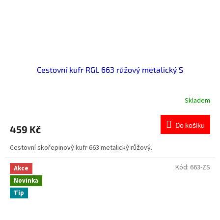
Cestovní kufr RGL 663 růžový metalický S
Skladem
Do košíku
459 Kč
Cestovní skořepinový kufr 663 metalický růžový.
Kód:
663-ZS
Akce
Novinka
Tip