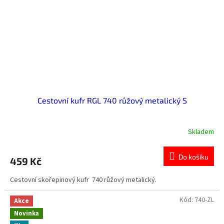
Cestovní kufr RGL 740 růžový metalický S
Skladem
Do košíku
459 Kč
Cestovní skořepinový kufr 740 růžový metalický.
Kód:
740-ZL
Akce
Novinka