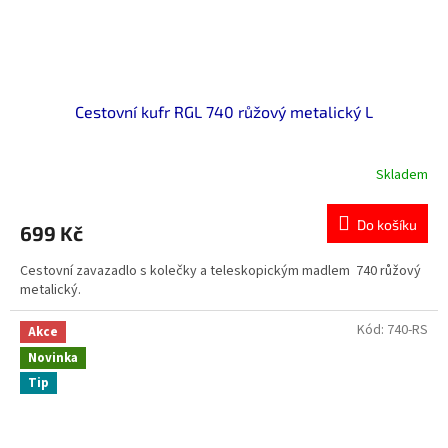
Cestovní kufr RGL 740 růžový metalický L
Skladem
Do košíku
699 Kč
Cestovní zavazadlo s kolečky a teleskopickým madlem 740 růžový
metalický.
Kód:
740-RS
Akce
Novinka
Tip