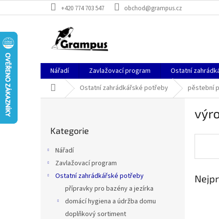
Přejít
+420 774 703 547
obchod@grampus.cz
na
obsah
Nářadí
Zavlažovací program
Ostatní zahrádk
Domů
Ostatní zahrádkářské potřeby
pěstební 
P
výro
o
Přeskočit
s
Kategorie
kategorie
t
r
Nářadí
a
Zavlažovací program
n
Ostatní zahrádkářské potřeby
Nejpr
n
í
přípravky pro bazény a jezírka
p
domácí hygiena a údržba domu
a
doplňkový sortiment