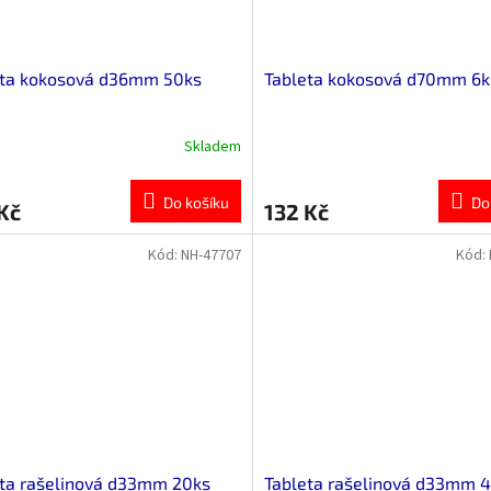
eta kokosová d36mm 50ks
Tableta kokosová d70mm 6k
Skladem
Do košíku
Do
Kč
132 Kč
Kód:
NH-47707
Kód:
ta rašelinová d33mm 20ks
Tableta rašelinová d33mm 