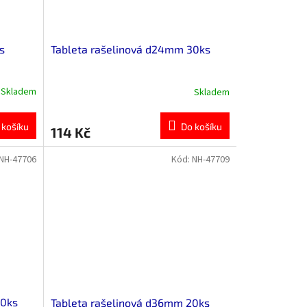
s
Tableta rašelinová d24mm 30ks
Skladem
Skladem
 košíku
Do košíku
114 Kč
NH-47706
Kód:
NH-47709
40ks
Tableta rašelinová d36mm 20ks