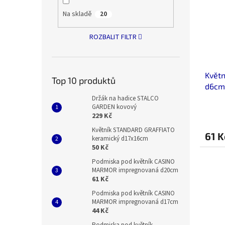
Na skladě
20
ROZBALIT FILTR
Květn
Top 10 produktů
d6cm
Držák na hadice STALCO
GARDEN kovový
229 Kč
Květník STANDARD GRAFFIATO
61 K
keramický d17x16cm
50 Kč
Podmiska pod květník CASINO
MARMOR impregnovaná d20cm
61 Kč
Podmiska pod květník CASINO
MARMOR impregnovaná d17cm
44 Kč
Podmiska pod květník