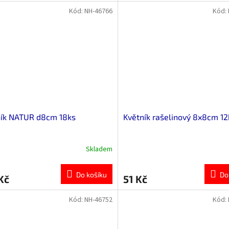
5,0
z
Kód:
NH-46766
Kód:
5
hvězdiček.
ník NATUR d8cm 18ks
Květník rašelinový 8x8cm 12
Skladem
Do košíku
Do
Kč
51 Kč
Kód:
NH-46752
Kód: