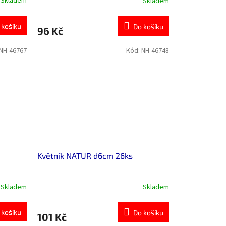
Skladem
Skladem
 košíku
Do košíku
96 Kč
NH-46767
Kód:
NH-46748
Květník NATUR d6cm 26ks
Skladem
Skladem
 košíku
Do košíku
101 Kč