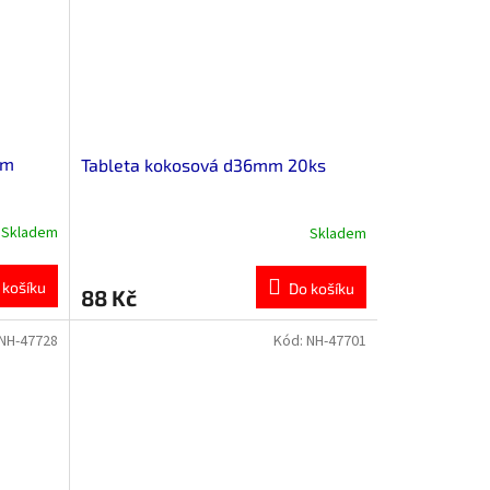
em
Tableta kokosová d36mm 20ks
Skladem
Skladem
 košíku
Do košíku
88 Kč
NH-47728
Kód:
NH-47701