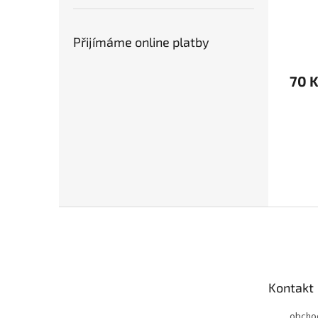
Přijímáme online platby
70 
Z
á
p
a
t
Kontakt
í
obcho