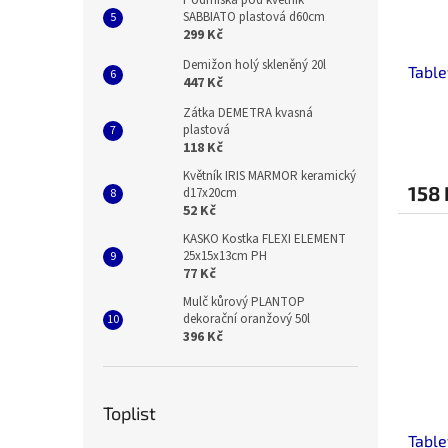
SABBIATO plastová d60cm
299 Kč
Demižon holý skleněný 20l
Tabl
447 Kč
Zátka DEMETRA kvasná
plastová
118 Kč
Květník IRIS MARMOR keramický
158 
d17x20cm
52 Kč
KASKO Kostka FLEXI ELEMENT
25x15x13cm PH
77 Kč
Mulč kůrový PLANTOP
dekorační oranžový 50l
396 Kč
Toplist
Table