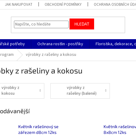
JAK NAKUPOVAT
OBCHODNÍ PODMÍNKY
OCHRANA OSOBNÍCH ÚD
HLEDAT
ářské potřeby
Ochrana rostlin - postřiky
Floristika, dekorace, 
program
výrobky z rašeliny a kokosu
bky z rašeliny a kokosu
výrobky z
výrobky z
kokosu
rašeliny (balené)
odávanější
Květník rašelinový se
Květník rašelino
zářezem d8cm 12ks
8x8cm 12ks