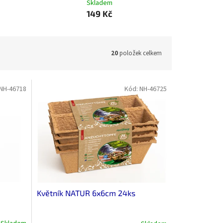
Skladem
149 Kč
20
položek celkem
NH-46718
Kód:
NH-46725
Květník NATUR 6x6cm 24ks