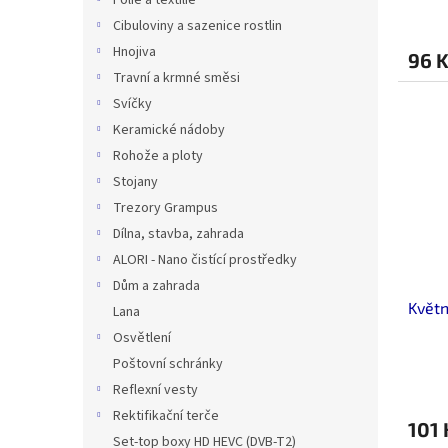
Fólie a textilie
Průmě
hodno
Cibuloviny a sazenice rostlin
produ
Hnojiva
96 
je
Travní a krmné směsi
0,0
z
Svíčky
5
Keramické nádoby
hvězdi
Rohože a ploty
Stojany
Trezory Grampus
Dílna, stavba, zahrada
ALORI - Nano čistící prostředky
Dům a zahrada
Květ
Lana
Osvětlení
Poštovní schránky
Reflexní vesty
Rektifikační terče
101 
Set-top boxy HD HEVC (DVB-T2)