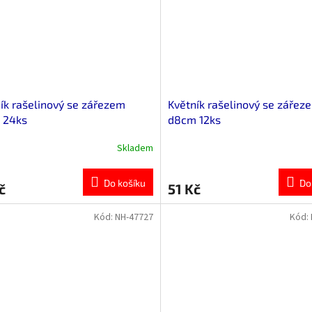
ík rašelinový se zářezem
Květník rašelinový se zářez
 24ks
d8cm 12ks
Skladem
Do košíku
Do
č
51 Kč
Kód:
NH-47727
Kód: