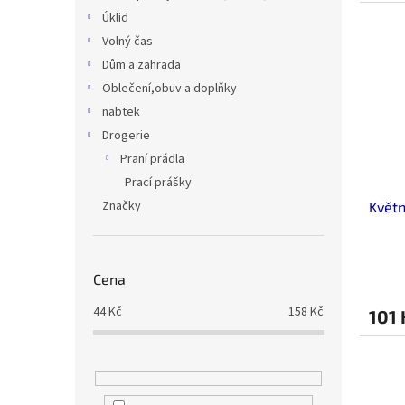
Úklid
Volný čas
Dům a zahrada
Oblečení,obuv a doplňky
nabtek
Drogerie
Praní prádla
Prací prášky
Značky
Květ
Cena
44
Kč
158
Kč
101 