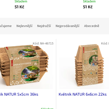
Skladem
Skladem
51 Kč
51 Kč
učujeme
Nejlevnější
Nejdražší
Nejprodávanější
Abecedně
Kód:
NH-46715
Kód:
ník NATUR 5x5cm 36ks
Květník NATUR 6x6cm 22ks