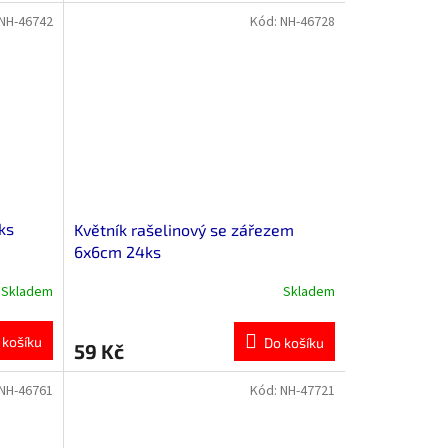
NH-46742
Kód:
NH-46728
ks
Květník rašelinový se zářezem
6x6cm 24ks
Skladem
Skladem
 košíku
Do košíku
59 Kč
NH-46761
Kód:
NH-47721