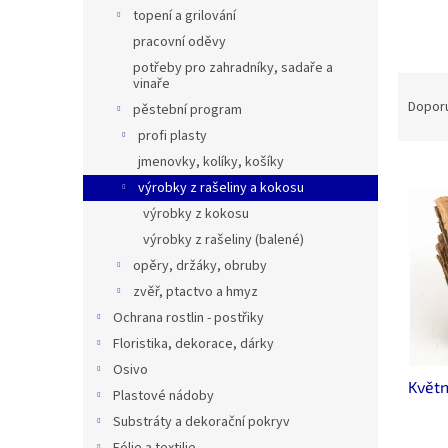
n
topení a grilování
e
pracovní oděvy
l
potřeby pro zahradníky, sadaře a
Ř
vinaře
a
Dopor
pěstební program
z
profi plasty
e
jmenovky, kolíky, košíky
V
n
výrobky z rašeliny a kokosu
ý
í
p
p
výrobky z kokosu
i
r
výrobky z rašeliny (balené)
s
o
opěry, držáky, obruby
p
d
zvěř, ptactvo a hmyz
r
u
Ochrana rostlin - postřiky
o
k
Floristika, dekorace, dárky
d
t
u
ů
Osivo
Květ
k
Plastové nádoby
t
Substráty a dekorační pokryv
ů