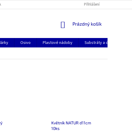
AJŮ
KONTAKTY
DOPRAVA A PLATBA
Přihlášení
NÁKUPNÍ
Prázdný košík
KOŠÍK
dárky
Osivo
Plastové nádoby
Substráty a dekorační pok
vý
Květník NATUR d11cm
10ks