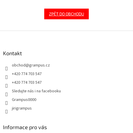
ZPĚT DO OBCHODU
Z
á
p
a
Kontakt
t
obchod
@
grampus.cz
í
+420 774 703 547
+420 774 703 547
Sledujte nás i na facebooku
Grampus0000
jirigrampus
Informace pro vás