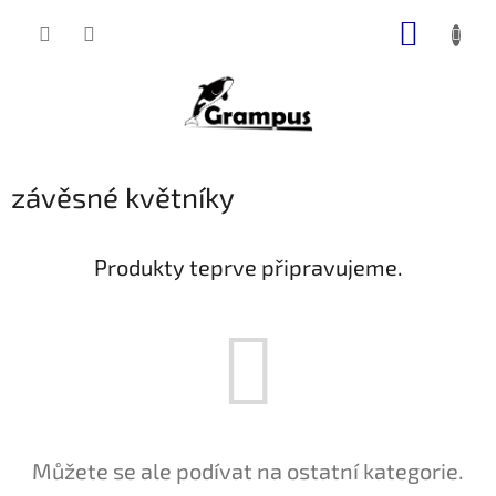
Přejít
NÁKUP
na
obsah
KOŠÍK
závěsné květníky
Produkty teprve připravujeme.
Můžete se ale podívat na ostatní kategorie.