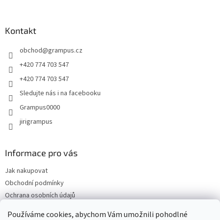
á
á
d
p
a
a
Kontakt
c
t
í
obchod
@
grampus.cz
í
p
r
+420 774 703 547
v
+420 774 703 547
k
y
Sledujte nás i na facebooku
v
Grampus0000
ý
p
jirigrampus
i
s
u
Informace pro vás
Jak nakupovat
Obchodní podmínky
Ochrana osobních údajů
Kontakty
Používáme cookies, abychom Vám umožnili pohodlné
Doprava a platba