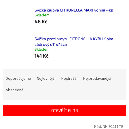
Svíčka čajová CITRONELLA MAXI vonná 4ks
Skladem
46 Kč
Svíčka proti hmyzu CITRONELLA KYBLÍK obal
sádrový d11x7,5cm
Skladem
141 Kč
Ř
a
Doporučujeme
Nejlevnější
Nejdražší
Nejprodávanější
z
e
Abecedně
n
í
p
OTEVŘÍT FILTR
r
o
V
Kód:
NH-92211TE
d