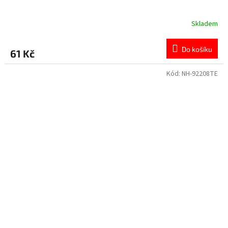
Skladem
Do košíku
61 Kč
Kód:
NH-92208TE