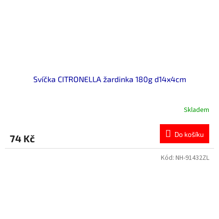
Svíčka CITRONELLA žardinka 180g d14x4cm
Skladem
Do košíku
74 Kč
Kód:
NH-91432ZL