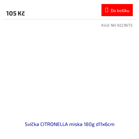
Do košíku
105 Kč
Kód:
NH-92196TE
Svíčka CITRONELLA miska 180g d11x6cm