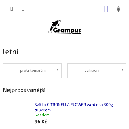
Přejít
NÁKUP
na
obsah
KOŠÍK
letní
proti komárům
zahradní
Nejprodávanější
Svíčka CITRONELLA FLOWER žardinka 300g
d13x6cm
Skladem
96 Kč