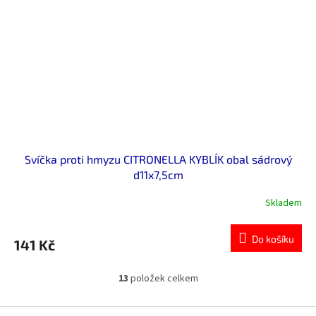
Svíčka proti hmyzu CITRONELLA KYBLÍK obal sádrový
d11x7,5cm
Skladem
Do košíku
141 Kč
13
položek celkem
O
v
l
Z