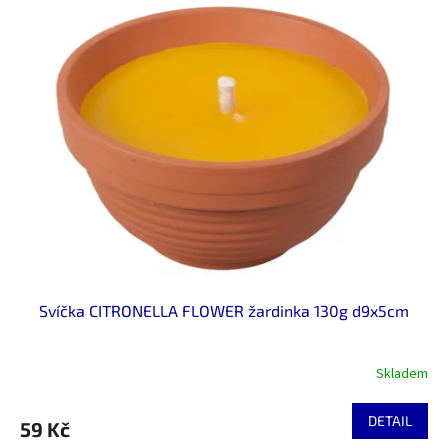
ý
u
p
k
i
t
s
ů
p
r
o
d
u
k
t
ů
Svíčka CITRONELLA FLOWER žardinka 130g d9x5cm
Skladem
DETAIL
59 Kč