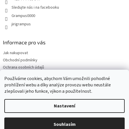
Sledujte nás i na facebooku
Grampus0000
jirigrampus
Informace pro vás
Jak nakupovat
Obchodní podmínky
Ochrana osobních údajů
Kontakty
Používáme cookies, abychom Vám umožnili pohodlné
Doprava a platba
prohlížení webu a díky analýze provozu webu neustále
zlepšovali jeho funkce, výkon a použitelnost.
Nastavení
Vytvořil Shoptet
Souhlasím
Copyright 2026
Grampus
. Všechna práva vyhrazena.