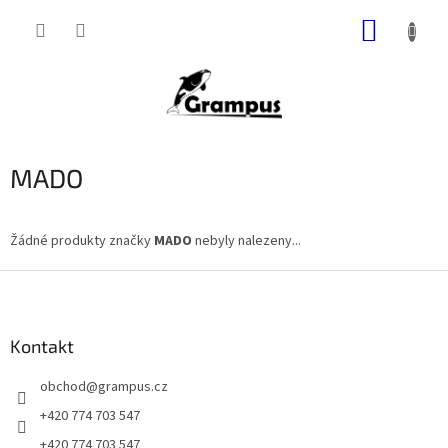
Přejít
NÁKUP
na
obsah
KOŠÍK
MADO
Žádné produkty značky
MADO
nebyly nalezeny...
Z
á
p
a
Kontakt
t
obchod
@
grampus.cz
í
+420 774 703 547
+420 774 703 547