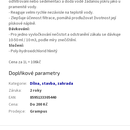
odfiltrování nebo sedimentaci a dodá vodě žádanou jiskru jako u
pramenité vody.
- Reaguje velmi rychle nezávisle na teplotě vody.
- Zlepšuje účinnost filtrace, pomáhá prodlužovat životnost její
pískové náplně.
Dávkování:
- Pro jedno vyvločkování nečistot a odstranění zákalu se dávkuje
10-50 ml / 10 m3, podle míry znečištění.
Složení:
- Poly-hydroxidchlorid hlinitý
Cena za 1L = 106kč
Doplňkové parametry
Kategorie
:
Dílna, stavba, zahrada
Záruka
:
2 roky
EAN
:
8595133305440
Cena
:
Do 200 Kč
Prodejce
:
Grampus
Z