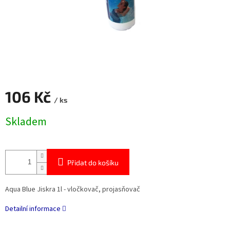
106 Kč
/ ks
Měrná
Skladem
cena:
Přidat do košíku
Aqua Blue Jiskra 1l - vločkovač, projasňovač
Detailní informace