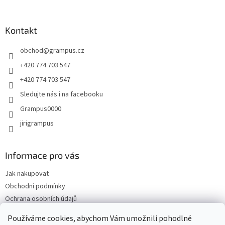
á
p
a
Kontakt
t
obchod
@
grampus.cz
í
+420 774 703 547
+420 774 703 547
Sledujte nás i na facebooku
Grampus0000
jirigrampus
Informace pro vás
Jak nakupovat
Obchodní podmínky
Ochrana osobních údajů
Kontakty
Používáme cookies, abychom Vám umožnili pohodlné
Doprava a platba