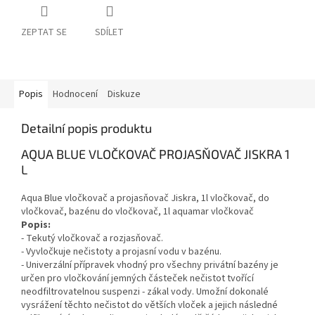
ZEPTAT SE
SDÍLET
Popis
Hodnocení
Diskuze
Detailní popis produktu
AQUA BLUE VLOČKOVAČ PROJASŇOVAČ JISKRA 1
L
Aqua Blue vločkovač a projasňovač Jiskra, 1l vločkovač, do
vločkovač, bazénu do vločkovač, 1l aquamar vločkovač
Popis:
- Tekutý vločkovač a rozjasňovač.
- Vyvločkuje nečistoty a projasní vodu v bazénu.
- Univerzální přípravek vhodný pro všechny privátní bazény je
určen pro vločkování jemných částeček nečistot tvořící
neodfiltrovatelnou suspenzi - zákal vody. Umožní dokonalé
vysrážení těchto nečistot do větších vloček a jejich následné