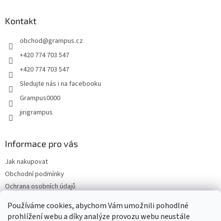
p
a
Kontakt
t
obchod
@
grampus.cz
í
+420 774 703 547
+420 774 703 547
Sledujte nás i na facebooku
Grampus0000
jirigrampus
Informace pro vás
Jak nakupovat
Obchodní podmínky
Ochrana osobních údajů
Kontakty
Používáme cookies, abychom Vám umožnili pohodlné
Doprava a platba
prohlížení webu a díky analýze provozu webu neustále