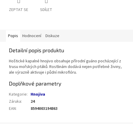
ZEPTAT SE
SDÍLET
Popis
Hodnocení
Diskuze
Detailní popis produktu
Hoštické kapalné hnojivo obsahuje přírodní guáno pocházející z
trusu mořských ptáků. Rostlinám dodává nejen potřebné živiny,
ale výrazně aktivuje i půdní mikroflóru.
Doplňkové parametry
Kategorie
:
Hnojiva
Záruka
:
24
EAN
:
8594003194863
Z
á