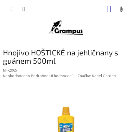
Přejít
NÁKUP
na
obsah
KOŠÍK
Hnojivo HOŠTICKÉ na jehličnany s
guánem 500ml
NH-2065
Průměrné
Neohodnoceno
Podrobnosti hodnocení
Značka:
Nohel Garden
hodnocení
produktu
je
0,0
z
5
hvězdiček.