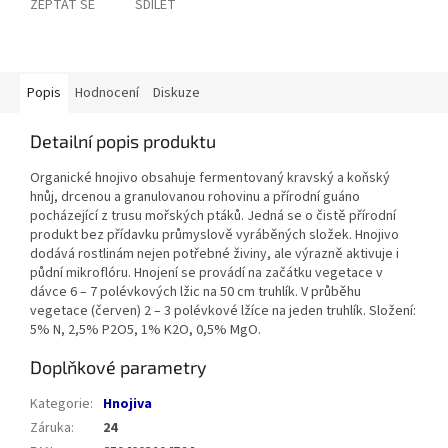
ZEPTAT SE
SDÍLET
Popis
Hodnocení
Diskuze
Detailní popis produktu
Organické hnojivo obsahuje fermentovaný kravský a koňský
hnůj, drcenou a granulovanou rohovinu a přírodní guáno
pocházející z trusu mořských ptáků. Jedná se o čistě přírodní
produkt bez přídavku průmyslově vyráběných složek. Hnojivo
dodává rostlinám nejen potřebné živiny, ale výrazně aktivuje i
půdní mikroflóru. Hnojení se provádí na začátku vegetace v
dávce 6 – 7 polévkových lžic na 50 cm truhlík. V průběhu
vegetace (červen) 2 – 3 polévkové lžíce na jeden truhlík. Složení:
5% N, 2,5% P2O5, 1% K2O, 0,5% MgO.
Doplňkové parametry
Kategorie
:
Hnojiva
Záruka
:
24