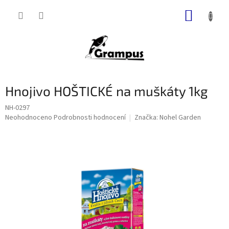
Přejít
NÁKUP
na
obsah
KOŠÍK
Hnojivo HOŠTICKÉ na muškáty 1kg
NH-0297
Průměrné
Neohodnoceno
Podrobnosti hodnocení
Značka:
Nohel Garden
hodnocení
produktu
je
0,0
z
5
hvězdiček.