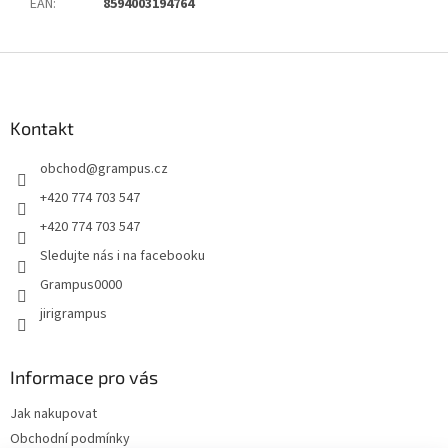
EAN
:
8594003194764
Z
á
p
a
Kontakt
t
obchod
@
grampus.cz
í
+420 774 703 547
+420 774 703 547
Sledujte nás i na facebooku
Grampus0000
jirigrampus
Informace pro vás
Jak nakupovat
Obchodní podmínky