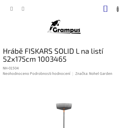
Přejít
NÁKUP
na
obsah
KOŠÍK
Hrábě FISKARS SOLID L na listí
52x175cm 1003465
NH-01504
Průměrné
Neohodnoceno
Podrobnosti hodnocení
Značka:
Nohel Garden
hodnocení
produktu
je
0,0
z
5
hvězdiček.