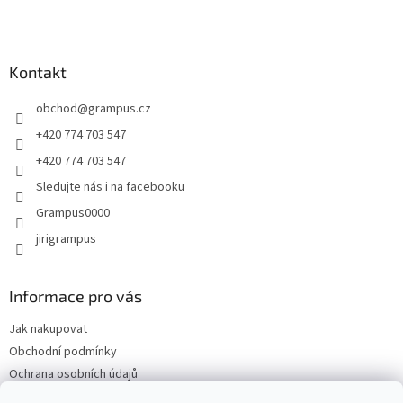
Z
á
p
a
Kontakt
t
obchod
@
grampus.cz
í
+420 774 703 547
+420 774 703 547
Sledujte nás i na facebooku
Grampus0000
jirigrampus
Informace pro vás
Jak nakupovat
Obchodní podmínky
Ochrana osobních údajů
Kontakty