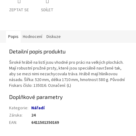
ZEPTAT SE
SDÍLET
Popis
Hodnocení
Diskuze
Detailní popis produktu
Široké hrábě na listí jsou vhodné pro práci na velkých plochách.
Mají robustní pružné prsty, které jsou speciálně navržené tak,
aby se mezi nimi nezachycovala tráva. Hrábě mají hliníkovou
násadu. Šířka: 520 mm, délka 1710 mm, hmotnost 580 g. Původní
Fiskars číslo: 135016. Označení: (L)
Doplňkové parametry
Kategorie
:
Nářadí
Záruka
:
24
EAN
:
6411501350169