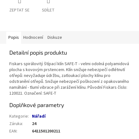
ZEPTAT SE
SDÍLET
Popis
Hodnocení
Diskuze
Detailní popis produktu
Fiskars spirálovitý štípací klín SAFE-T - velmi odolná polyamidová
plocha s kovovým prstencem. Klín snižuje nebezpečí odlétnutí
otřepů: nevyžaduje údržbu, zatloukací plochy klínu pro
odstranění otřepů. Snižuje nebezpečí poškození z opakovaného
namáhání - tlumí vibrace při zarážení klínu. Původní Fiskars číslo:
120021. Označení: SAFE-T
Doplňkové parametry
Kategorie
:
Nářadí
Záruka
:
24
EAN
:
6411501200211