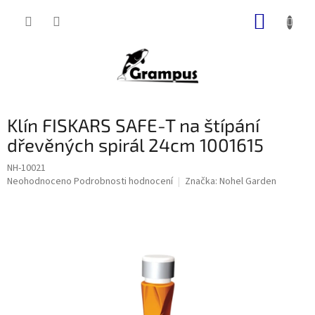
Přejít
NÁKUP
na
obsah
KOŠÍK
Klín FISKARS SAFE-T na štípání
dřevěných spirál 24cm 1001615
NH-10021
Průměrné
Neohodnoceno
Podrobnosti hodnocení
Značka:
Nohel Garden
hodnocení
produktu
je
0,0
z
5
hvězdiček.