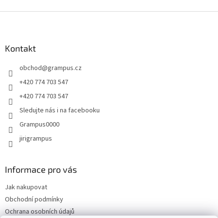
Z
á
p
a
Kontakt
t
obchod
@
grampus.cz
í
+420 774 703 547
+420 774 703 547
Sledujte nás i na facebooku
Grampus0000
jirigrampus
Informace pro vás
Jak nakupovat
Obchodní podmínky
Ochrana osobních údajů