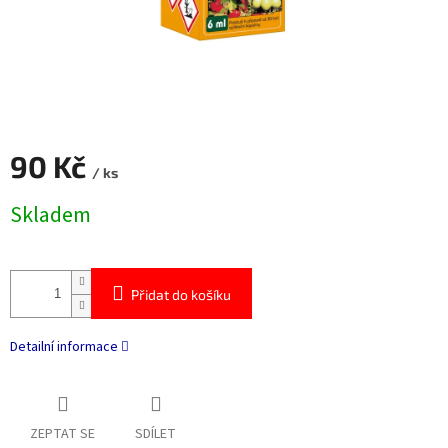
90 Kč
/ ks
Měrná
Skladem
cena:
Přidat do košíku
Detailní informace
ZEPTAT SE
SDÍLET