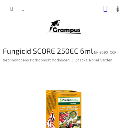
Přejít
NÁKUP
na
obsah
KOŠÍK
Fungicid SCORE 250EC 6ml
NH-3590_CCR
Průměrné
Neohodnoceno
Podrobnosti hodnocení
Značka:
Nohel Garden
hodnocení
produktu
je
0,0
z
5
hvězdiček.