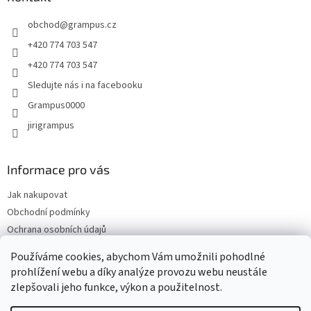
t
obchod
@
grampus.cz
í
+420 774 703 547
+420 774 703 547
Sledujte nás i na facebooku
Grampus0000
jirigrampus
Informace pro vás
Jak nakupovat
Obchodní podmínky
Ochrana osobních údajů
Kontakty
Používáme cookies, abychom Vám umožnili pohodlné
Doprava a platba
prohlížení webu a díky analýze provozu webu neustále
zlepšovali jeho funkce, výkon a použitelnost.