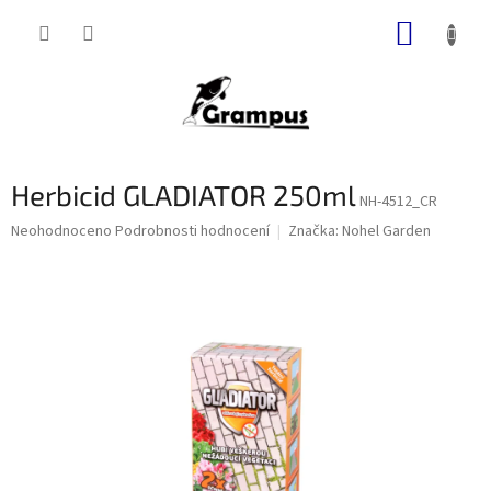
Přejít
NÁKUP
na
obsah
KOŠÍK
Herbicid GLADIATOR 250ml
NH-4512_CR
Průměrné
Neohodnoceno
Podrobnosti hodnocení
Značka:
Nohel Garden
hodnocení
produktu
je
0,0
z
5
hvězdiček.