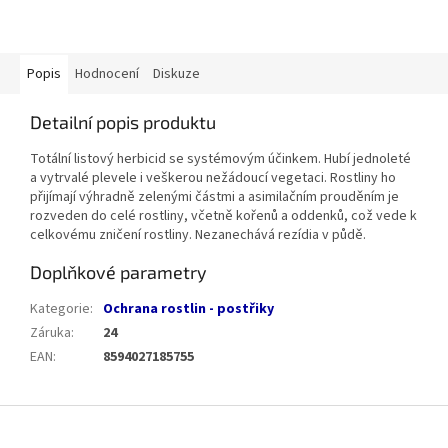
Popis
Hodnocení
Diskuze
Detailní popis produktu
Totální listový herbicid se systémovým účinkem. Hubí jednoleté
a vytrvalé plevele i veškerou nežádoucí vegetaci. Rostliny ho
přijímají výhradně zelenými částmi a asimilačním prouděním je
rozveden do celé rostliny, včetně kořenů a oddenků, což vede k
celkovému zničení rostliny. Nezanechává rezídia v půdě.
Doplňkové parametry
Kategorie
:
Ochrana rostlin - postřiky
Záruka
:
24
EAN
:
8594027185755
Z
á