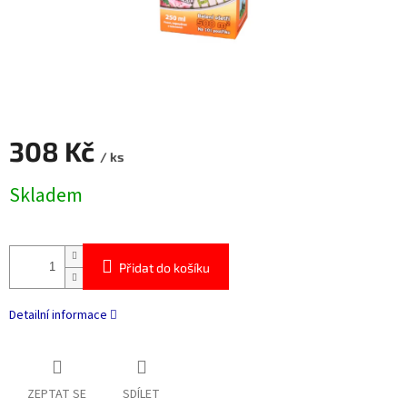
308 Kč
/ ks
Měrná
Skladem
cena:
Přidat do košíku
Detailní informace
ZEPTAT SE
SDÍLET