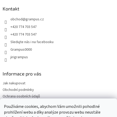
p
a
Kontakt
t
obchod
@
grampus.cz
í
+420 774 703 547
+420 774 703 547
Sledujte nás i na facebooku
Grampus0000
jirigrampus
Informace pro vás
Jak nakupovat
Obchodní podmínky
Ochrana osobních údajů
Kontakty
Používáme cookies, abychom Vám umožnili pohodlné
Doprava a platba
prohlížení webu a díky analýze provozu webu neustále