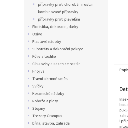
n
přípravky proti chorobám rostlin
e
kombinované přípravky
l
přípravky proti plevelům
Floristika, dekorace, dárky
Osivo
Plastové nádoby
Substráty a dekorační pokryv
Fólie a textilie
Cibuloviny a sazenice rostlin
Popi
Hnojiva
Travní a krmné směsi
Svíčky
Det
Keramické nádoby
Insek
Rohože a ploty
bakla
Stojany
pukl
zahr
Trezory Grampus
i při
Dílna, stavba, zahrada
intox