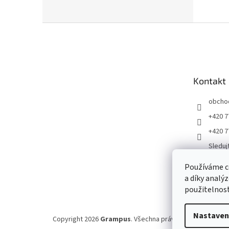
Z
á
p
a
t
Kontakt
í
obcho
+420 7
+420 7
Sleduj
ku
Používáme c
Gramp
a díky analý
jirigr
použitelnost
Nastaven
Copyright 2026
Grampus
. Všechna práva vyhrazena.