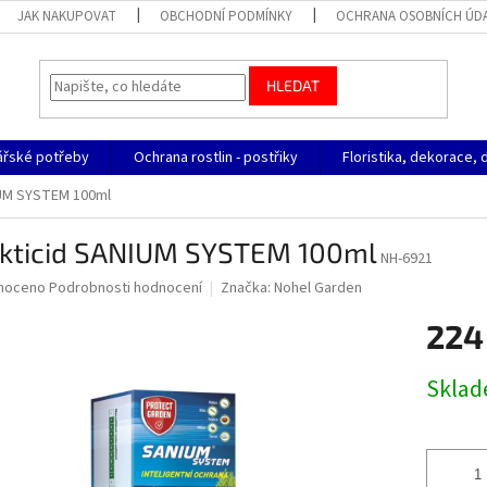
JAK NAKUPOVAT
OBCHODNÍ PODMÍNKY
OCHRANA OSOBNÍCH ÚD
HLEDAT
ářské potřeby
Ochrana rostlin - postřiky
Floristika, dekorace, 
IUM SYSTEM 100ml
ekticid SANIUM SYSTEM 100ml
NH-6921
né
noceno
Podrobnosti hodnocení
Značka:
Nohel Garden
ní
224
u
Měrná
Skla
cena:
ek.