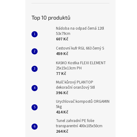
Top 10 produktů
Nádoba na odpad černá 120l
53x79cm
607 Kč
Cestovní kufr RGL 663 černý S
459 Kč
KASKO Kostka FLEXI ELEMENT
25x15x13cm PH
77 Kč
Mulč kůrový PLANTOP
dekorační oranžový 50l
396 Kč
Urychlovač kompostů ORGAMIN
5kg
414 Kč
Tunel zahradní PE folie
transparentní 400x105x50cm
264 Kč