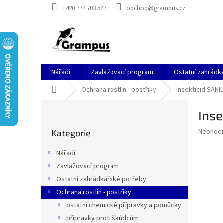
Přejít
+420 774 703 547
obchod@grampus.cz
na
obsah
Nářadí
Zavlažovací program
Ostatní zahrádk
Domů
Ochrana rostlin - postřiky
Insekticid SAN
P
Ins
o
Přeskočit
s
Průměr
Neohod
Kategorie
kategorie
t
hodnoce
r
produkt
Nářadí
a
je
Zavlažovací program
0,0
n
z
Ostatní zahrádkářské potřeby
n
5
í
Ochrana rostlin - postřiky
hvězdič
p
ostatní chemické přípravky a pomůcky
a
přípravky proti škůdcům