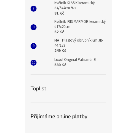
Květník KLASIK keramický
d4/5x4cm 9ks
81 Kč
Květník IRIS MARMOR keramický
d17x20cm
52 Kč
MAT Plastový obrubník 6m JB-
447133
249 Kč
Luxol Original Palisandr 3l
580 Kč
Toplist
Přijímáme online platby