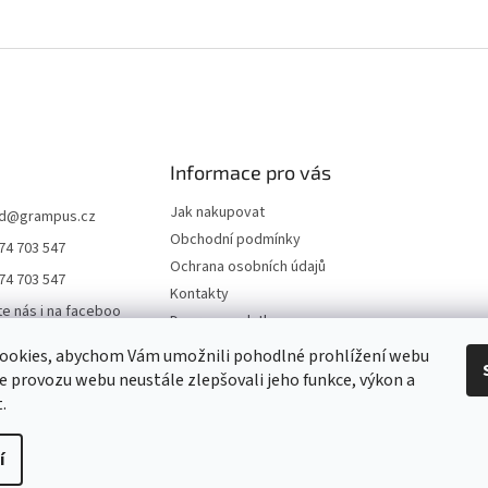
Informace pro vás
Jak nakupovat
d
@
grampus.cz
Obchodní podmínky
74 703 547
Ochrana osobních údajů
74 703 547
Kontakty
te nás i na faceboo
Doprava a platba
ookies, abychom Vám umožnili pohodlné prohlížení webu
us0000
ze provozu webu neustále zlepšovali jeho funkce, výkon a
ampus
.
í