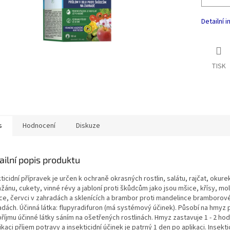
Detailní 
TISK
s
Hodnocení
Diskuze
ailní popis produktu
ticidní přípravek je určen k ochraně okrasných rostlin, salátu, rajčat, okure
žánu, cukety, vinné révy a jabloní proti škůdcům jako jsou mšice, křísy, mol
ice, červci v zahradách a sklenících a brambor proti mandelince bramborov
adách. Účinná látka: flupyradifuron (má systémový účinek). Působí na hmyz 
 příjmu účinné látky sáním na ošetřených rostlinách. Hmyz zastavuje 1 - 2 ho
ikaci příjem potravy a insekticidní účinek je patrný 1 den po aplikaci. Insekti