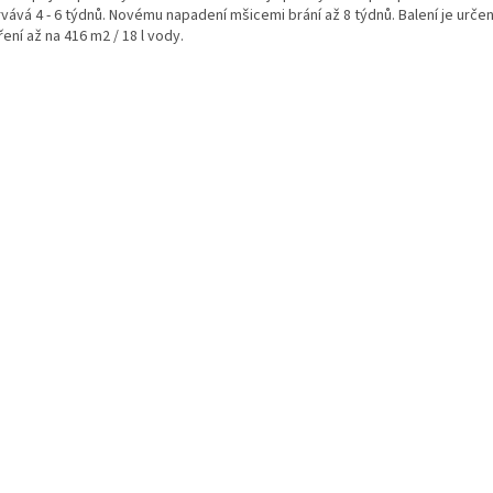
vává 4 - 6 týdnů. Novému napadení mšicemi brání až 8 týdnů. Balení je urče
ení až na 416 m2 / 18 l vody.