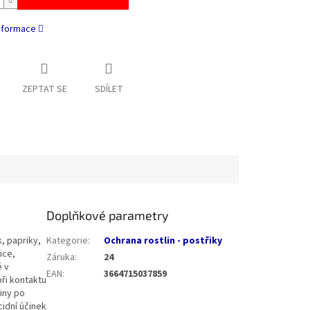
informace
ZEPTAT SE
SDÍLET
Doplňkové parametry
k, papriky,
Kategorie
:
Ochrana rostlin - postřiky
ice,
Záruka
:
24
é v
EAN
:
3664715037859
při kontaktu
diny po
cidní účinek