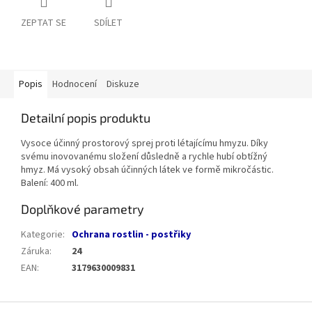
ZEPTAT SE
SDÍLET
Popis
Hodnocení
Diskuze
Detailní popis produktu
Vysoce účinný prostorový sprej proti létajícímu hmyzu. Díky
svému inovovanému složení důsledně a rychle hubí obtížný
hmyz. Má vysoký obsah účinných látek ve formě mikročástic.
Balení: 400 ml.
Doplňkové parametry
Kategorie
:
Ochrana rostlin - postřiky
Záruka
:
24
EAN
:
3179630009831
Z