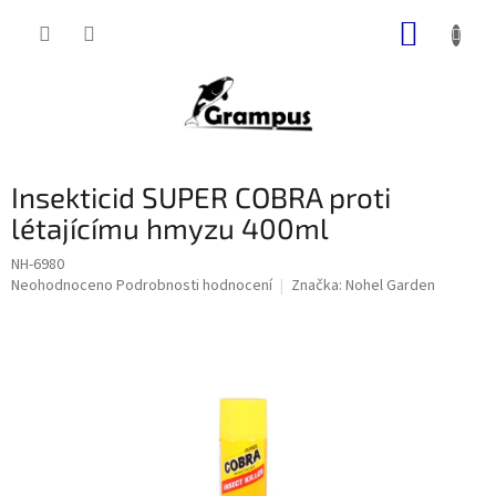
Přejít
NÁKUP
na
obsah
KOŠÍK
Insekticid SUPER COBRA proti
létajícímu hmyzu 400ml
NH-6980
Průměrné
Neohodnoceno
Podrobnosti hodnocení
Značka:
Nohel Garden
hodnocení
produktu
je
0,0
z
5
hvězdiček.