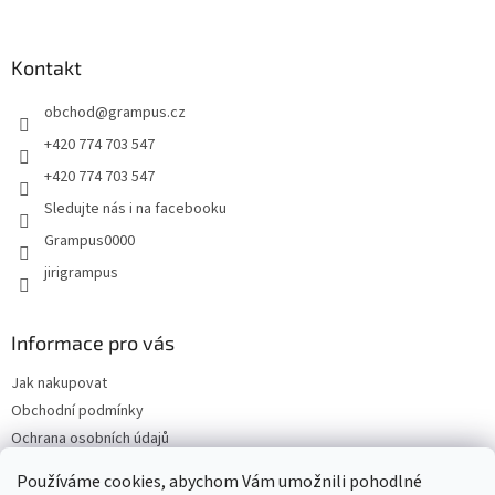
á
p
a
Kontakt
t
obchod
@
grampus.cz
í
+420 774 703 547
+420 774 703 547
Sledujte nás i na facebooku
Grampus0000
jirigrampus
Informace pro vás
Jak nakupovat
Obchodní podmínky
Ochrana osobních údajů
Kontakty
Používáme cookies, abychom Vám umožnili pohodlné
Doprava a platba