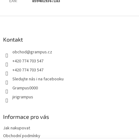
EAN
:
8594019367183
Z
á
p
a
Kontakt
t
obchod
@
grampus.cz
í
+420 774 703 547
+420 774 703 547
Sledujte nás i na facebooku
Grampus0000
jirigrampus
Informace pro vás
Jak nakupovat
Obchodní podmínky