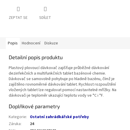
ZEPTAT SE
SDÍLET
Popis
Hodnocení
Diskuze
Detailní popis produktu
Plastový plovoucí dávkovač zajišťuje průběžné dávkování
dezinfekčních a multifunkčních tablet bazénové chemie.
Dávkovač se samovolně pohybuje po hladině bazénu, čímž je
zajištěno rovnoměrné dávkování tablet. Rychlost rozpouštění
vložených tablet lze regulovat pomocí nastavitelné mřížky. Na
dávkovači je teploměr ukazující teplotu vody ve °C i °F.
Doplňkové parametry
Kategorie
:
Ostatní zahrádkářské potřeby
Záruka
:
24