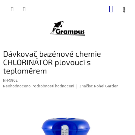
Přejít
NÁKUP
na
obsah
KOŠÍK
Dávkovač bazénové chemie
CHLORINÁTOR plovoucí s
teploměrem
NH-9862
Průměrné
Neohodnoceno
Podrobnosti hodnocení
Značka:
Nohel Garden
hodnocení
produktu
je
0,0
z
5
hvězdiček.