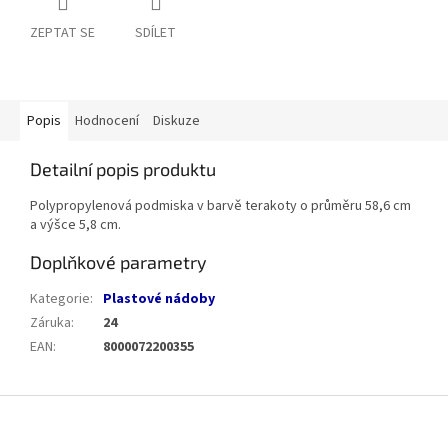
ZEPTAT SE
SDÍLET
Popis
Hodnocení
Diskuze
Detailní popis produktu
Polypropylenová podmiska v barvě terakoty o průměru 58,6 cm
a výšce 5,8 cm.
Doplňkové parametry
Kategorie
:
Plastové nádoby
Záruka
:
24
EAN
:
8000072200355
Z
á