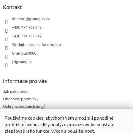
p
a
Kontakt
t
obchod
@
grampus.cz
í
+420 774 703 547
+420 774 703 547
Sledujte nás i na facebooku
Grampus0000
jirigrampus
Informace pro vás
Jak nakupovat
Obchodní podmínky
Ochrana osobních údajů
Kontakty
Používáme cookies, abychom Vám umožnili pohodlné
Doprava a platba
prohlížení webu a díky analýze provozu webu neustále
zlepšovali jeho funkce, výkon a použitelnost.