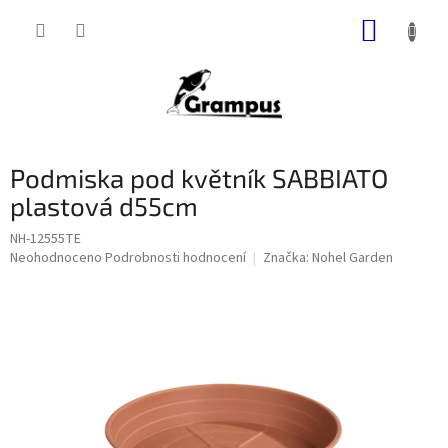
Přejít
NÁKUP
na
obsah
KOŠÍK
Podmiska pod květník SABBIATO
plastová d55cm
NH-12555TE
Průměrné
Neohodnoceno
Podrobnosti hodnocení
Značka:
Nohel Garden
hodnocení
produktu
je
0,0
z
5
hvězdiček.