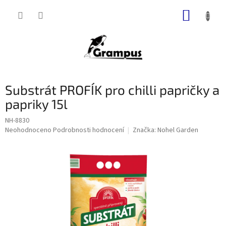
Přejít
NÁKUP
na
obsah
KOŠÍK
Substrát PROFÍK pro chilli papričky a
papriky 15l
NH-8830
Průměrné
Neohodnoceno
Podrobnosti hodnocení
Značka:
Nohel Garden
hodnocení
produktu
je
0,0
z
5
hvězdiček.