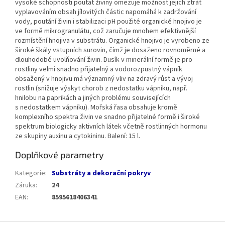
vysoké schopnosti poutat živiny omezuje možnost jejich ztrát
vyplavováním obsah jílovitých částic napomáhá k zadržování
vody, poutání živin i stabilizaci pH použité organické hnojivo je
ve formě mikrogranulátu, což zaručuje mnohem efektivnější
rozmístění hnojiva v substrátu. Organické hnojivo je vyrobeno ze
široké škály vstupních surovin, čímž je dosaženo rovnoměrné a
dlouhodobé uvolňování živin. Dusík v minerální formě je pro
rostliny velmi snadno přijatelný a vodorozpustný vápník
obsažený v hnojivu má významný vliv na zdravý růst a vývoj
rostlin (snižuje výskyt chorob z nedostatku vápníku, např.
hnilobu na paprikách a jiných problému souvisejících
s nedostatkem vápníku). Mořská řasa obsahuje kromě
komplexního spektra živin ve snadno přijatelné formě i široké
spektrum biologicky aktivních látek včetně rostlinných hormonu
ze skupiny auxinu a cytokininu. Balení: 15 l.
Doplňkové parametry
Kategorie
:
Substráty a dekorační pokryv
Záruka
:
24
EAN
:
8595618406341