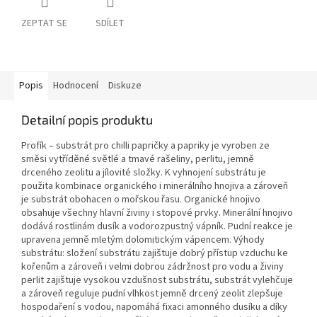
ZEPTAT SE
SDÍLET
Popis
Hodnocení
Diskuze
Detailní popis produktu
Profík – substrát pro chilli papričky a papriky je vyroben ze
směsi vytříděné světlé a tmavé rašeliny, perlitu, jemně
drceného zeolitu a jílovité složky. K vyhnojení substrátu je
použita kombinace organického i minerálního hnojiva a zároveň
je substrát obohacen o mořskou řasu. Organické hnojivo
obsahuje všechny hlavní živiny i stopové prvky. Minerální hnojivo
dodává rostlinám dusík a vodorozpustný vápník. Pudní reakce je
upravena jemně mletým dolomitickým vápencem. Výhody
substrátu: složení substrátu zajištuje dobrý přístup vzduchu ke
kořenům a zároveň i velmi dobrou zádržnost pro vodu a živiny
perlit zajištuje vysokou vzdušnost substrátu, substrát vylehčuje
a zároveň reguluje pudní vlhkost jemně drcený zeolit zlepšuje
hospodaření s vodou, napomáhá fixaci amonného dusíku a díky