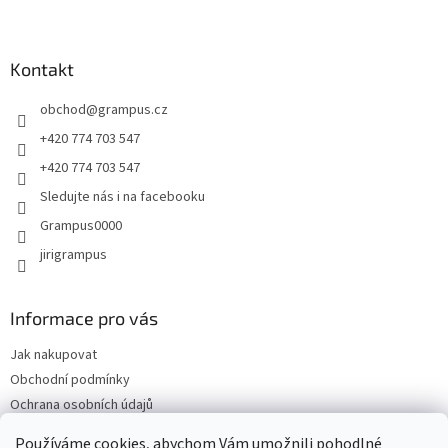
Z
á
p
a
Kontakt
t
obchod
@
grampus.cz
í
+420 774 703 547
+420 774 703 547
Sledujte nás i na facebooku
Grampus0000
jirigrampus
Informace pro vás
Jak nakupovat
Obchodní podmínky
Ochrana osobních údajů
Kontakty
Používáme cookies, abychom Vám umožnili pohodlné