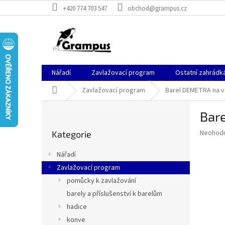
Přejít
+420 774 703 547
obchod@grampus.cz
na
obsah
Nářadí
Zavlažovací program
Ostatní zahrádk
Domů
Zavlažovací program
Barel DEMETRA na v
P
Bar
o
Přeskočit
s
Průměr
Neohod
Kategorie
kategorie
t
hodnoce
r
produkt
Nářadí
a
je
Zavlažovací program
0,0
n
z
pomůcky k zavlažování
n
5
í
barely a příslušenství k barelům
hvězdič
p
hadice
a
konve