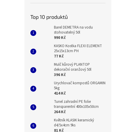
Top 10 produktů
Barel DEMETRA na vodu
stohovatelný 50l
990 Kč
KASKO Kostka FLEXI ELEMENT
25x15x13cm PH
77 Kč
Mulč kůrový PLANTOP
dekorační oranžový 50l
396 Kč
Urychlovač kompostů ORGAMIN
5kg
414 Kč
Tunel zahradní PE folie
transparentní 400x105x50cm
264 Kč
Květník KLASIK keramický
d4/5x4cm 9ks
81 Kč