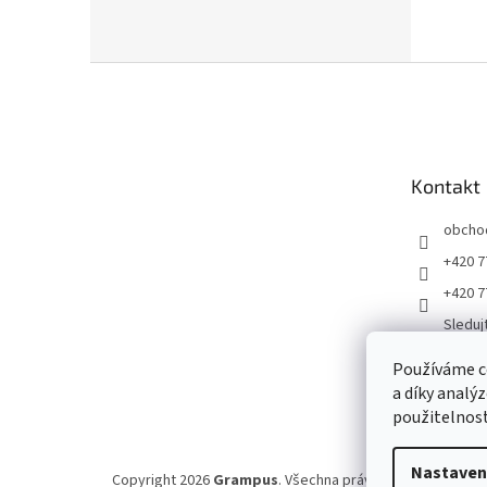
Z
á
p
a
t
Kontakt
í
obcho
+420 7
+420 7
Sleduj
ku
Používáme c
Gramp
a díky analý
jirigr
použitelnost
Nastaven
Copyright 2026
Grampus
. Všechna práva vyhrazena.