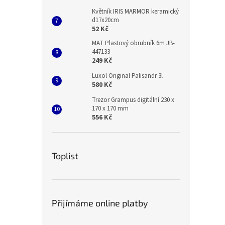
Květník IRIS MARMOR keramický
d17x20cm
52 Kč
MAT Plastový obrubník 6m JB-
447133
249 Kč
Luxol Original Palisandr 3l
580 Kč
Trezor Grampus digitální 230 x
170 x 170 mm
556 Kč
Toplist
Přijímáme online platby