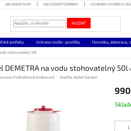
JAK NAKUPOVAT
OBCHODNÍ PODMÍNKY
OCHRANA OSOBNÍCH ÚD
HLEDAT
ářské potřeby
Ochrana rostlin - postřiky
Floristika, dekorace, 
odu stohovatelný 50l
el DEMETRA na vodu stohovatelný 50l
N
né
noceno
Podrobnosti hodnocení
Značka:
Nohel Garden
ní
990
u
Měrná
Skla
cena:
ek.