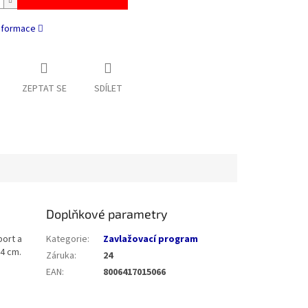
informace
ZEPTAT SE
SDÍLET
Doplňkové parametry
port a
Kategorie
:
Zavlažovací program
34 cm.
Záruka
:
24
EAN
:
8006417015066