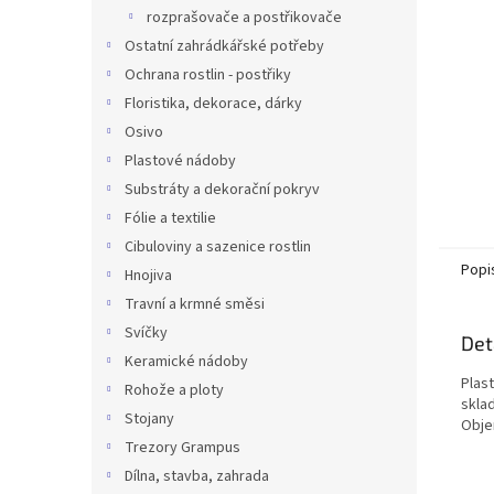
n
rozprašovače a postřikovače
e
Ostatní zahrádkářské potřeby
l
Ochrana rostlin - postřiky
Floristika, dekorace, dárky
Osivo
Plastové nádoby
Substráty a dekorační pokryv
Fólie a textilie
Cibuloviny a sazenice rostlin
Popi
Hnojiva
Travní a krmné směsi
Svíčky
Det
Keramické nádoby
Plas
Rohože a ploty
sklad
Stojany
Objem
Trezory Grampus
Dílna, stavba, zahrada