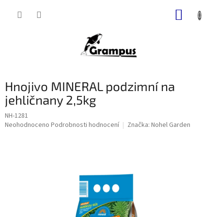
Přejít
NÁKUP
na
obsah
KOŠÍK
Hnojivo MINERAL podzimní na
jehličnany 2,5kg
NH-1281
Průměrné
Neohodnoceno
Podrobnosti hodnocení
Značka:
Nohel Garden
hodnocení
produktu
je
0,0
z
5
hvězdiček.