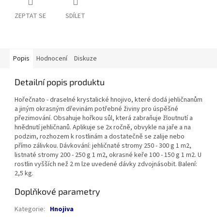
ZEPTAT SE
SDÍLET
Popis
Hodnocení
Diskuze
Detailní popis produktu
Hořečnato - draselné krystalické hnojivo, které dodá jehličnanům
a jiným okrasným dřevinám potřebné živiny pro úspěšné
přezimování. Obsahuje hořkou sůl, která zabraňuje žloutnutí a
hnědnutí jehličnanů. Aplikuje se 2x ročně, obvykle na jaře a na
podzim, rozhozem k rostlinám a dostatečně se zalije nebo
přímo zálivkou. Dávkování: jehličnaté stromy 250 - 300 g 1 m2,
listnaté stromy 200 - 250 g 1 m2, okrasné keře 100 - 150 g 1 m2. U
rostlin vyšších než 2 m lze uvedené dávky zdvojnásobit. Balení:
2,5 kg.
Doplňkové parametry
Kategorie
:
Hnojiva