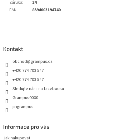
Záruka
:
24
EAN
:
8594003194740
Z
á
p
a
Kontakt
t
obchod
@
grampus.cz
í
+420 774 703 547
+420 774 703 547
Sledujte nás i na facebooku
Grampus0000
jirigrampus
Informace pro vás
Jak nakupovat