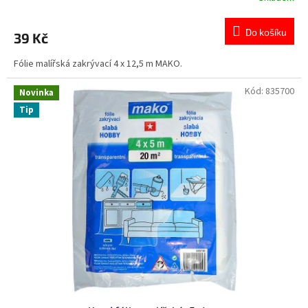
hodnocení
produktu
Do košíku
39 Kč
je
0,0
Fólie malířská zakrývací 4 x 12,5 m MAKO.
z
5
hvězdiček.
Kód:
835700
Novinka
Tip