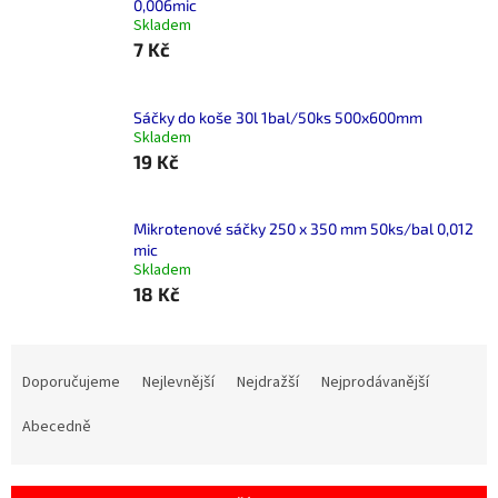
0,006mic
Skladem
7 Kč
Sáčky do koše 30l 1bal/50ks 500x600mm
Skladem
19 Kč
Mikrotenové sáčky 250 x 350 mm 50ks/bal 0,012
mic
Skladem
18 Kč
Ř
a
Doporučujeme
Nejlevnější
Nejdražší
Nejprodávanější
z
e
Abecedně
n
í