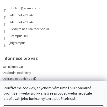
v
t
k
obchod
@
grampus.cz
í
y
v
+420 774 703 547
ý
+420 774 703 547
p
i
Sledujte nás i na facebooku
s
Grampus0000
u
jirigrampus
Informace pro vás
Jak nakupovat
Obchodní podmínky
Ochrana osobních údajů
Kontakty
Používáme cookies, abychom Vám umožnili pohodlné
Doprava a platba
prohlížení webu a díky analýze provozu webu neustále
zlepšovali jeho funkce, výkon a použitelnost.