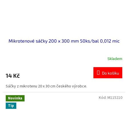
Mikrotenové sáčky 200 x 300 mm 50ks/bal 0,012 mic
Skladem
Průměrné
hodnocení
produktu
Do košíku
14 Kč
je
0,0
Sáčky z mikrotenu 20 x 30 cm českého výrobce.
z
5
hvězdiček.
Kód:
M115210
Novinka
Tip