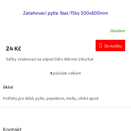
Zatahovací pytle 1bal/15ks 500x600mm
Skladem
Do košíku
24 Kč
Sáčky zatahovací na odpad 500 x 600 mm 15ks/bal.
9
položek celkem
O
v
l
Úklid
á
d
Potřeby pro úklid, pytle, popelnice, metly, vědra apod.
a
c
Z
í
á
p
p
r
a
Kontakt