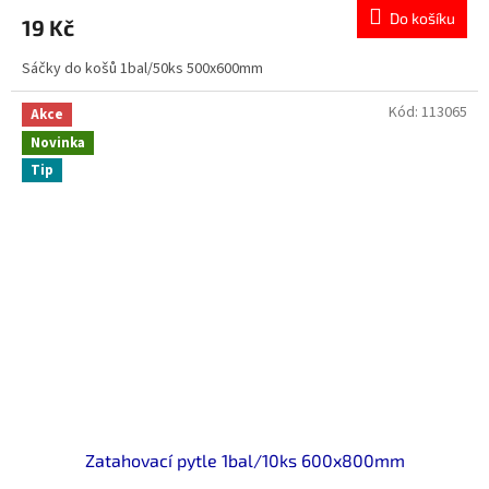
Do košíku
19 Kč
Sáčky do košů 1bal/50ks 500x600mm
Kód:
113065
Akce
Novinka
Tip
Zatahovací pytle 1bal/10ks 600x800mm