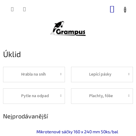
Přejít
NÁKUP
na
obsah
KOŠÍK
Úklid
Hrabla na sníh
Lepící pásky
Pytle na odpad
Plachty, fólie
Nejprodávanější
Mikrotenové sáčky 160 x 240 mm 50ks/bal