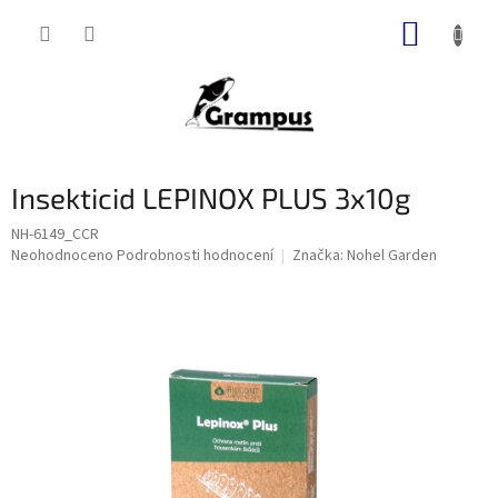
Přejít
NÁKUP
na
obsah
KOŠÍK
Insekticid LEPINOX PLUS 3x10g
NH-6149_CCR
Průměrné
Neohodnoceno
Podrobnosti hodnocení
Značka:
Nohel Garden
hodnocení
produktu
je
0,0
z
5
hvězdiček.