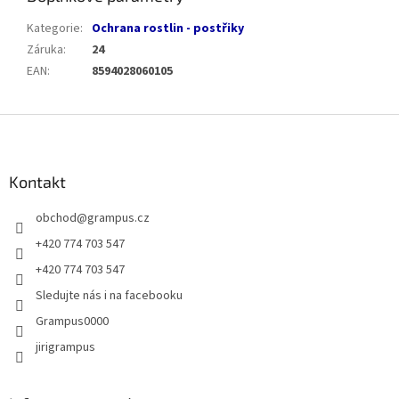
Kategorie
:
Ochrana rostlin - postřiky
Záruka
:
24
EAN
:
8594028060105
Z
á
p
a
Kontakt
t
obchod
@
grampus.cz
í
+420 774 703 547
+420 774 703 547
Sledujte nás i na facebooku
Grampus0000
jirigrampus