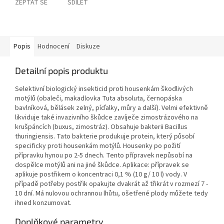
ZEPTAT SE
SDÍLET
Popis
Hodnocení
Diskuze
Detailní popis produktu
Selektivní biologický insekticid proti housenkám škodlivých
motýlů (obaleči, makadlovka Tuta absoluta, černopáska
bavlníková, bělásek zelný, píďalky, můry a další). Velmi efektivně
likviduje také invazivního škůdce zavíječe zimostrázového na
krušpáncích (buxus, zimostráz). Obsahuje bakterii Bacillus
thuringiensis. Tato bakterie produkuje protein, který působí
specificky proti housenkám motýlů. Housenky po požití
přípravku hynou po 2-5 dnech. Tento přípravek nepůsobí na
dospělce motýlů ani na jiné škůdce. Aplikace: přípravek se
aplikuje postřikem o koncentraci 0,1 % (10 g/ 10 l) vody. V
případě potřeby postřik opakujte dvakrát až třikrát v rozmezí 7 -
10 dní. Má nulovou ochrannou lhůtu, ošetřené plody můžete tedy
ihned konzumovat.
Doplňkové parametry